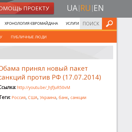
UA
RU
EN
ОМОЩЬ ПРОЕКТУ
ИСКАТЬ
ХРОНОЛОГИЯ ЄВРОМАЙДАНА
УСЛУГИ
У
ПУБЛИЧНЫЕ ЛЮДИ
Обама принял новый пакет
санкций против РФ (17.07.2014)
Ссылка:
http://youtu.be/_hJfJuR50vM
Теги:
Россия
,
США
,
Украина
,
банк
,
санкции