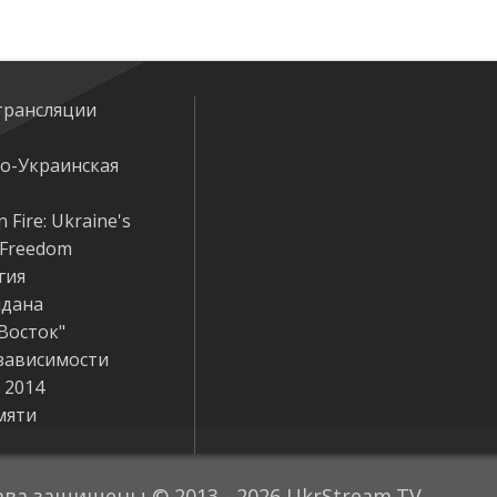
трансляции
ко-Украинская
 Fire: Ukraine's
r Freedom
гия
дана
Восток"
зависимости
 2014
мяти
ава защищены © 2013 - 2026 UkrStream.TV