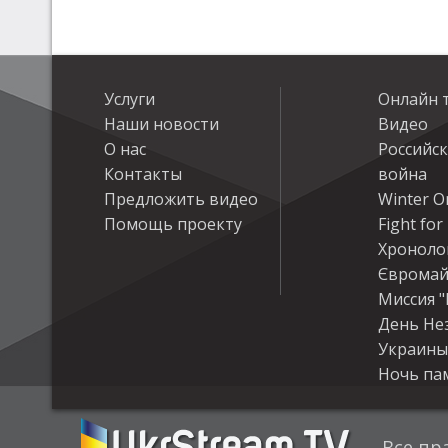
Услуги
Онлайн 
Наши новости
Видео
О нас
Российс
Контакты
война
Предложить видео
Winter On
Помощь проекту
Fight fo
Хроноло
Євромай
Миссия "
День Не
Украины
Ночь па
Все пр