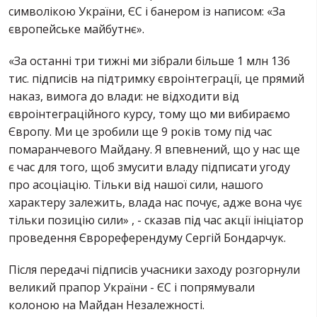
символікою України, ЄС і банером із написом: «За
європейське майбутнє».
«За останні три тижні ми зібрали більше 1 млн 136
тис. підписів на підтримку євроінтеграції, це прямий
наказ, вимога до влади: не відходити від
євроінтеграційного курсу, тому що ми вибираємо
Європу. Ми це зробили ще 9 років тому під час
помаранчевого Майдану. Я впевнений, що у нас ще
є час для того, щоб змусити владу підписати угоду
про асоціацію. Тільки від нашої сили, нашого
характеру залежить, влада нас почує, адже вона чує
тільки позицію сили» , - сказав під час акції ініціатор
проведення Єврореферендуму Сергій Бондарчук.
Після передачі підписів учасники заходу розгорнули
великий прапор України - ЄС і попрямували
колоною на Майдан Незалежності.