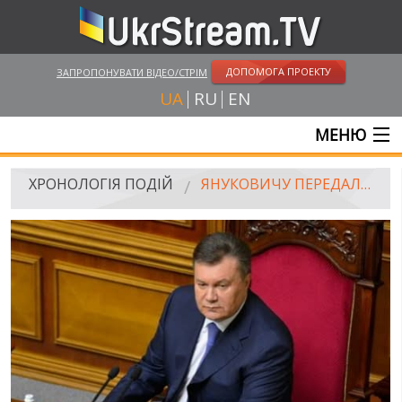
ДОПОМОГА ПРОЕКТУ
ЗАПРОПОНУВАТИ ВІДЕО/СТРІМ
UA
RU
EN
МЕНЮ
ГОЛОВНА
ХРОНОЛОГІЯ ПОДІЙ
ЯНУКОВИЧУ ПЕРЕДАЛИ МІЛЬЙОН ПІДПИСІВ ЗА ЄВРОІНТЕГРАЦІЮ
ОНЛАЙН ТРАНСЛЯЦІЇ
ВІДЕО
РОСІЙСЬКО-УКРАЇНСЬКА ВІЙНА
"WINTER ON FIRE"
ХРОНОЛОГІЯ ЄВРОМАЙДАНУ