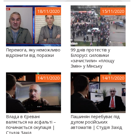
18/11/2020
15/11/2020
Перемога, яку неможливо
99 днів протестів у
відрізнити від поразки
Білорусі: силовики
«зачистили» «площу
Змін» у Мінську
14/11/2020
14/11/2020
Влада в Єревані
Пашинян перебуває під
валяється на асфальті –
дулом російських
починається окупація |
автоматів | Студія Захід
Студія Захід