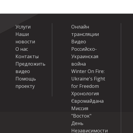
Услуги
Онлайн
Наши
трансляции
новости
Видео
О нас
Российско-
Контакты
Украинская
Предложить
война
видео
Winter On Fire:
Помощь
Ukraine's Fight
проекту
for Freedom
Хронология
Євромайдана
Миссия
"Восток"
День
Независимости