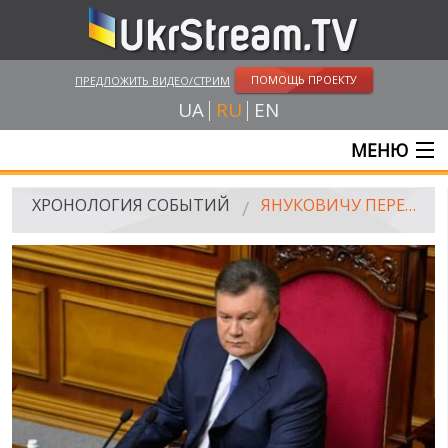
ПОМОЩЬ ПРОЕКТУ
ПРЕДЛОЖИТЬ ВИДЕО/СТРИМ
UA
RU
EN
МЕНЮ
ГЛАВНАЯ
ХРОНОЛОГИЯ СОБЫТИЙ
ЯНУКОВИЧУ ПЕРЕДАЛИ МІЛЬЙОН ПІДПИСІВ ЗА ЄВРОІНТЕГРАЦІЮ
ОНЛАЙН ТРАНСЛЯЦИИ
ВИДЕО
РОССИЙСКО-УКРАИНСКАЯ ВОЙНА
WINTER ON FIRE: UKRAINE'S FIGHT FOR FREEDOM
ХРОНОЛОГИЯ ЄВРОМАЙДАНА