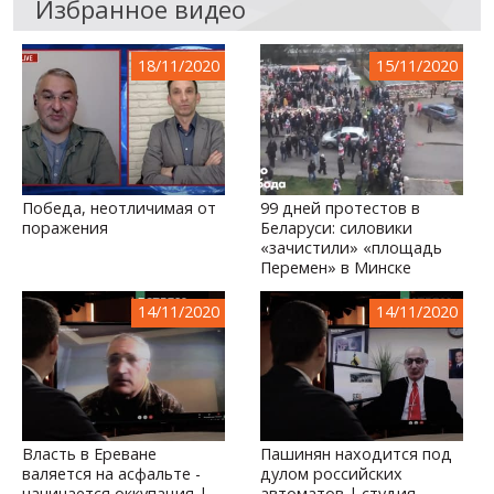
Избранное видео
18/11/2020
15/11/2020
Победа, неотличимая от
99 дней протестов в
поражения
Беларуси: силовики
«зачистили» «площадь
Перемен» в Минске
14/11/2020
14/11/2020
Власть в Ереване
Пашинян находится под
валяется на асфальте -
дулом российских
начинается оккупация |
автоматов | студия