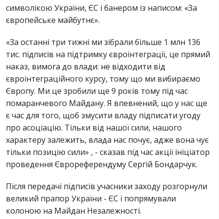
символікою України, ЄС і банером із написом: «За
європейське майбутнє».
«За останні три тижні ми зібрали більше 1 млн 136
тис. підписів на підтримку євроінтеграції, це прямий
наказ, вимога до влади: не відходити від
євроінтеграційного курсу, тому що ми вибираємо
Європу. Ми це зробили ще 9 років тому під час
помаранчевого Майдану. Я впевнений, що у нас ще
є час для того, щоб змусити владу підписати угоду
про асоціацію. Тільки від нашої сили, нашого
характеру залежить, влада нас почує, адже вона чує
тільки позицію сили» , - сказав під час акції ініціатор
проведення Єврореферендуму Сергій Бондарчук.
Після передачі підписів учасники заходу розгорнули
великий прапор України - ЄС і попрямували
колоною на Майдан Незалежності.