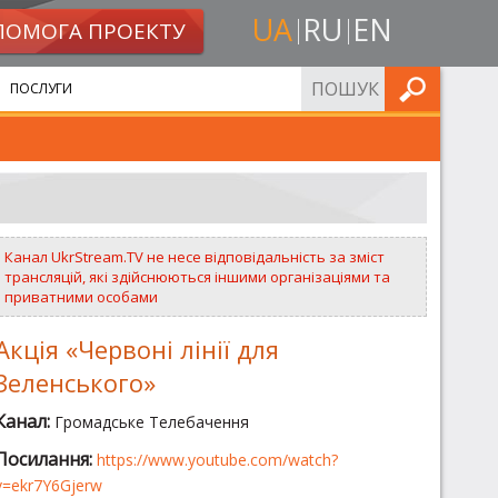
UA
RU
EN
ПОМОГА ПРОЕКТУ
ШУКАТИ
ПОСЛУГИ
Канал UkrStream.TV не несе відповідальність за зміст
трансляцій, які здійснюються іншими організаціями та
приватними особами
Акція «Червоні лінії для
Зеленського»
Канал:
Громадське Телебачення
Посилання:
https://www.youtube.com/watch?
v=ekr7Y6Gjerw