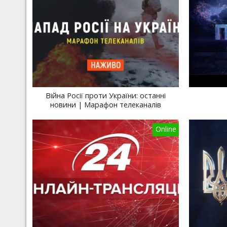
Війна Росії проти України: останні
новини | Марафон телеканалів
Online