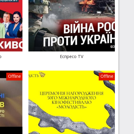
р
Еспресо TV
Offline
Offline