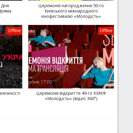
 Дня
Церемонія нагородження 50-го
Пряма
Київського міжнародного
кінофестивалю «Молодість»
Offline
Offline
алежності
Церемонія відкриття 49-го КМКФ
«Молодість» (відео 360°)