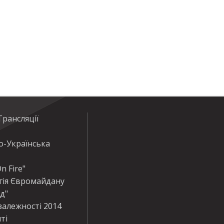
рансляції
о-Українська
n Fire"
гія Євромайдану
ід"
залежності 2014
ті