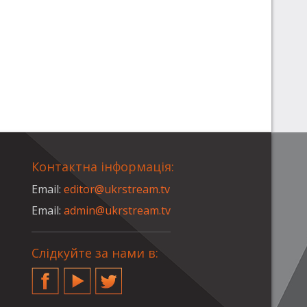
Контактна інформація:
Email:
editor@ukrstream.tv
Email:
admin@ukrstream.tv
Слідкуйте за нами в:
Facebook
YouTube
Twitter