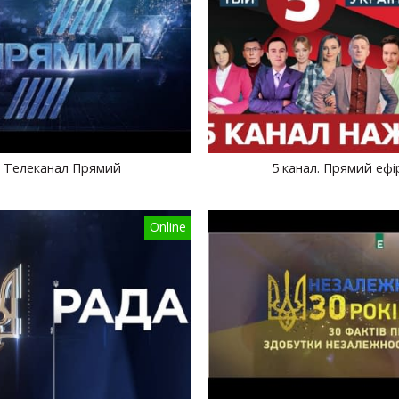
Телеканал Прямий
5 канал. Прямий ефі
Online