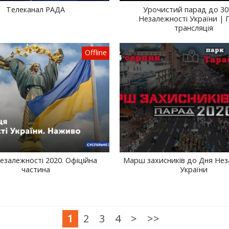
Телеканал РАДА
Урочистий парад до 30
Незалежності України | 
трансляція
Offline
езалежності 2020. Офіційна
Марш захисників до Дня Нез
частина
України
1
2
3
4
>
>>