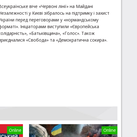
Всеукраїнське віче «Червоні лінії» на Майдані
Незалежності у Києві зібралось на підтримку і захист
України перед переговорами у «нормандському
форматі». Ініціаторами виступили «Європейська
солідарність», «Батьківщина», «Голос». Також
приєдналися «Свобода» та «Демократична сокира».
Online
Online