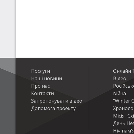
Послуги
Онлайн Т
Наші новини
Відео
Про нас
Російськ
Контакти
війна
Запропонувати відео
"Winter O
Допомога проекту
Хроноло
Місія "Сх
День Не
Ніч пам'я