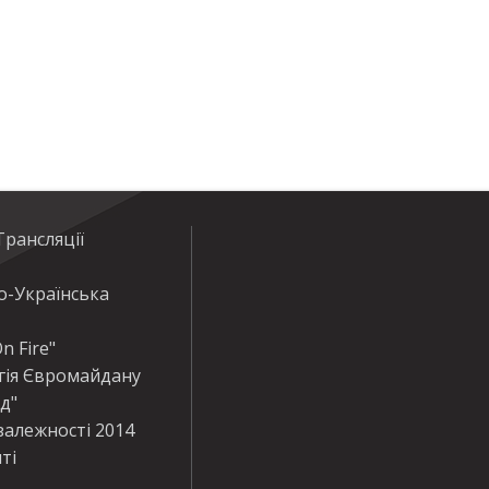
рансляції
о-Українська
n Fire"
гія Євромайдану
ід"
залежності 2014
ті