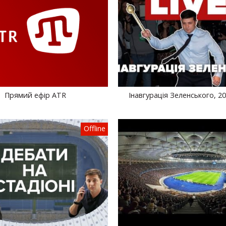
Прямий ефір ATR
Інавгурація Зеленського, 20
Offline