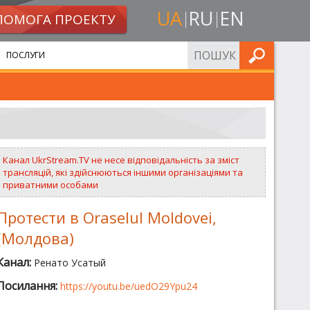
UA
RU
EN
ПОМОГА ПРОЕКТУ
ШУКАТИ
ПОСЛУГИ
Канал UkrStream.TV не несе відповідальність за зміст
трансляцій, які здійснюються іншими організаціями та
приватними особами
Протести в Oraselul Moldovei,
(Молдова)
Канал:
Ренато Усатый
Посилання:
https://youtu.be/uedO29Ypu24