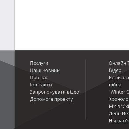
Послуги
Онлайн Т
Наші новини
Відео
Про нас
Російськ
Контакти
війна
Запропонувати відео
"Winter O
Допомога проекту
Хроноло
Місія "Сх
День Не
Ніч пам'я