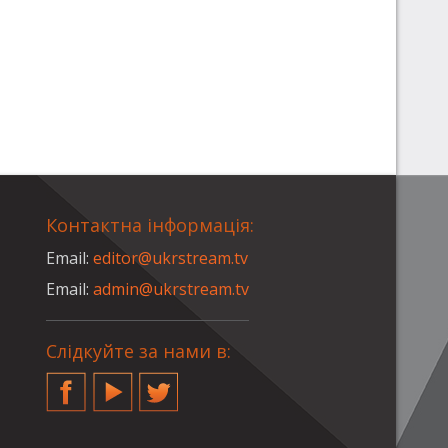
Контактна інформація:
Email:
editor@ukrstream.tv
Email:
admin@ukrstream.tv
Слідкуйте за нами в:
Facebook
YouTube
Twitter