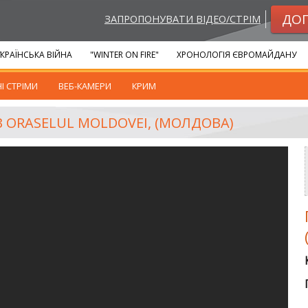
ДО
ЗАПРОПОНУВАТИ ВІДЕО/СТРІМ
КРАЇНСЬКА ВІЙНА
"WINTER ON FIRE"
ХРОНОЛОГІЯ ЄВРОМАЙДАНУ
І СТРІМИ
ВЕБ-КАМЕРИ
КРИМ
 ORASELUL MOLDOVEI, (МОЛДОВА)