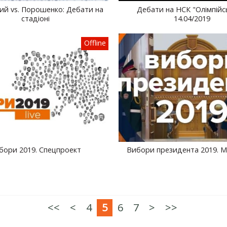
ий vs. Порошенко: Дебати на
Дебати на НСК "Олімпійс
стадіоні
14.04/2019
Offline
бори 2019. Спецпроект
Вибори президента 2019.
<<
<
4
5
6
7
>
>>