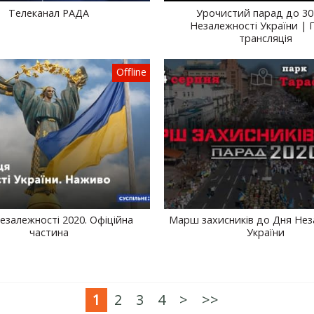
Телеканал РАДА
Урочистий парад до 30
Незалежності України | 
трансляція
Offline
езалежності 2020. Офіційна
Марш захисників до Дня Нез
частина
України
1
2
3
4
>
>>