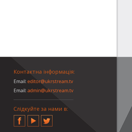
Контактна інформація:
Email:
editor@ukrstream.tv
Email:
admin@ukrstream.tv
Слідкуйте за нами в:
Facebook
YouTube
Twitter