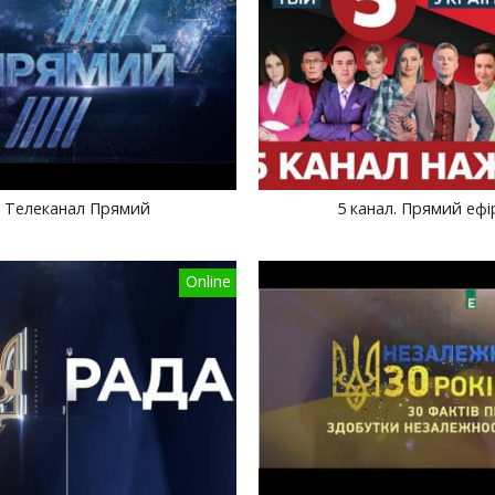
Телеканал Прямий
5 канал. Прямий ефі
Online