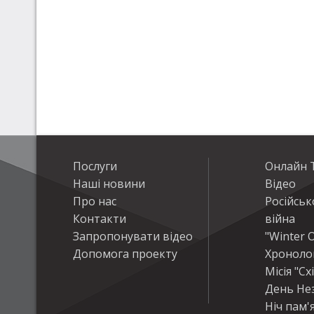
Послуги
Онлайн Т
Наші новини
Відео
Про нас
Російськ
Контакти
війна
Запропонувати відео
"Winter O
Допомога проекту
Хроноло
Місія "Сх
День Не
Ніч пам'я