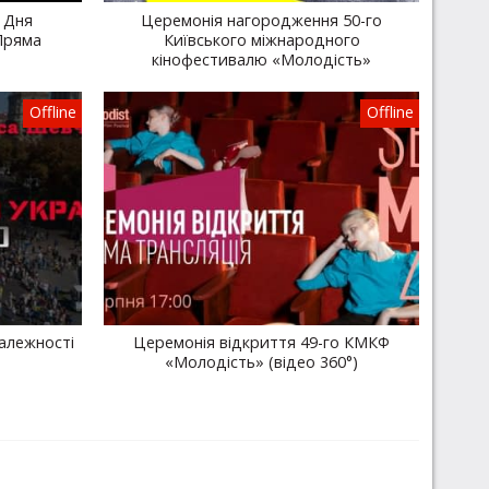
 Дня
Церемонія нагородження 50-го
Пряма
Київського міжнародного
кінофестивалю «Молодість»
Offline
Offline
алежності
Церемонія відкриття 49-го КМКФ
«Молодість» (відео 360°)