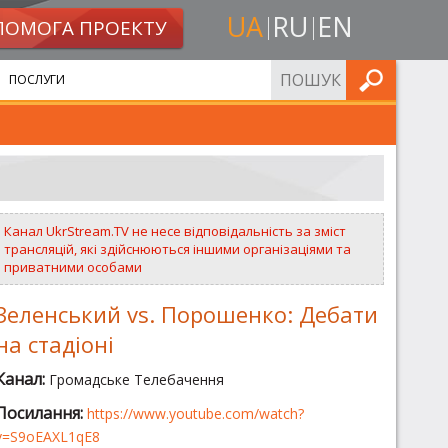
UA
RU
EN
ПОМОГА ПРОЕКТУ
ШУКАТИ
ПОСЛУГИ
Канал UkrStream.TV не несе відповідальність за зміст
трансляцій, які здійснюються іншими організаціями та
приватними особами
Зеленський vs. Порошенко: Дебати
на стадіоні
Канал:
Громадське Телебачення
Посилання:
https://www.youtube.com/watch?
v=S9oEAXL1qE8