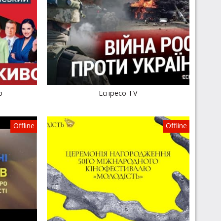
р
Еспресо TV
Offline
Offline