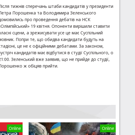
Після тижнів сперечань штаби кандидатів у президенти
Петра Порошенка та Володимира Зеленського
домовились про проведення дебатів на НСК
«Олімпійський» 19 квітня. Опоненти вирішили ставити
власні сцени, а зрежисувати усе це має Суспільний
мовник. Попри те, що обидва кандидати будуть на
стадіоні, це не є офіційними дебатами. За законом,
зустріч кандидатів має відбутися в студії Суспільного, о
21:00. Зеленський вже заявив, що не прийде до студії,
Порошенко ж обіцяв прийти.
Online
Online