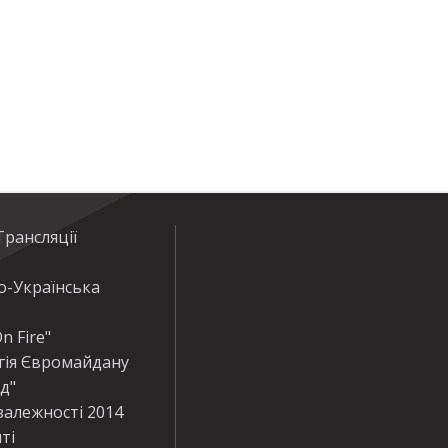
рансляції
о-Українська
n Fire"
гія Євромайдану
ід"
залежності 2014
ті