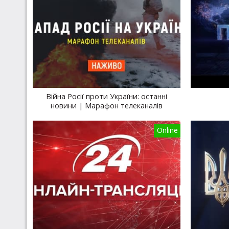
Війна Росії проти України: останні
новини | Марафон телеканалів
Online