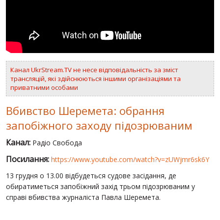
ВІДЕО
РОСІЙСЬКО-УКРАЇНСЬКА ВІЙНА
"WINTER ON FIRE"
Канал UkrStream.TV не несе відповідальність за зміст
ХРОНОЛОГІЯ ЄВРОМАЙДАНУ
трансляцій, які здійснюються іншими організаціями та
приватними особами
ПОСЛУГИ
ШУ
Вбивство Шеремета: обрання
запобіжного заходу підозрюваним
Канал:
Радіо Свобода
Посилання:
https://www.youtube.com/watch?v=zUWjmr6sk6Y
13 грудня о 13.00 відбудеться судове засідання, де
обиратиметься запобіжний захід трьом підозрюваним у
справі вбивства журналіста Павла Шеремета.