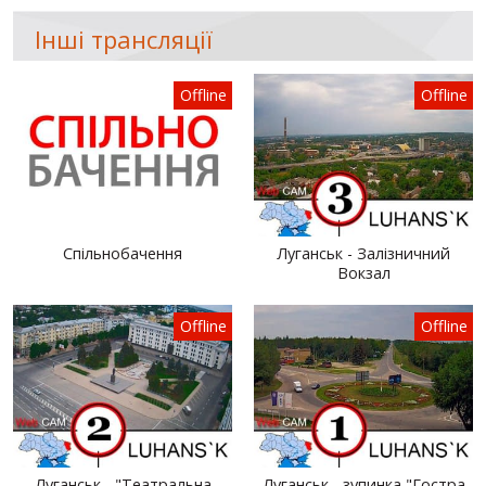
Інші трансляції
Offline
Offline
Спільнобачення
Луганськ - Залізничний
Вокзал
Offline
Offline
Луганськ - "Театральна
Луганськ - зупинка "Гостра