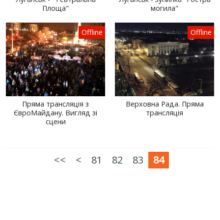
Площа"
могила"
Offline
Offline
Пряма трансляція з
Верховна Рада. Пряма
ЄвроМайдану. Вигляд зі
трансляція
сцени
<<
<
81
82
83
84