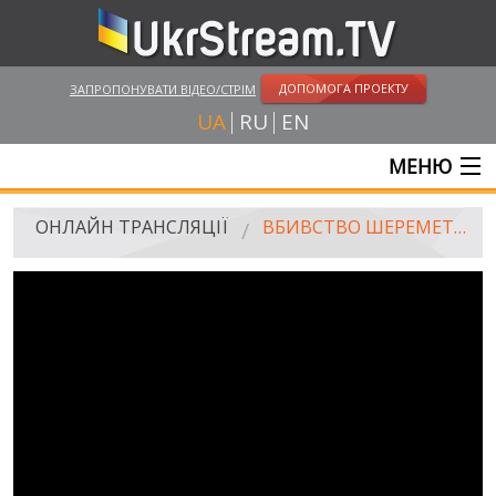
ДОПОМОГА ПРОЕКТУ
ЗАПРОПОНУВАТИ ВІДЕО/СТРІМ
UA
RU
EN
МЕНЮ
ГОЛОВНА
ОНЛАЙН ТРАНСЛЯЦІЇ
ВБИВСТВО ШЕРЕМЕТА: ОБРАННЯ ЗАПОБІЖНОГО ЗАХОДУ ПІДОЗРЮВАНИМ
ОНЛАЙН ТРАНСЛЯЦІЇ
UKRSTREAM.TV
ЗМІ ТА ОФІЦІЙНІ ТРАНСЛЯЦІЇ
ПРИВАТНІ СТРІМИ
ВЕБ-КАМЕРИ
КРИМ