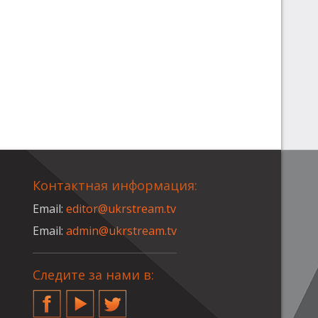
Контактная информация:
Email:
editor@ukrstream.tv
Email:
admin@ukrstream.tv
Следите за нами в:
Facebook
YouTube
Twitter