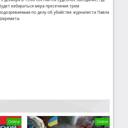
будет избираться мера пресечения трем
подозреваемым по делу об убийстве журналиста Павла
Шеремета.
Online
Online