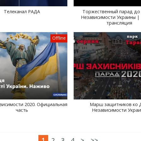
Телеканал РАДА
Торжественный парад до 
Независимости Украины |
трансляция
Offline
висимости 2020. Официальная
Марш защитников ко 
часть
Независимости Укра
1
2
3
4
>
>>