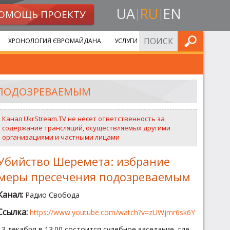
UA
RU
EN
ОМОЩЬ ПРОЕКТУ
ИСКАТЬ
ХРОНОЛОГИЯ ЄВРОМАЙДАНА
УСЛУГИ
 ПОДОЗРЕВАЕМЫМ
Канал UkrStream.TV не несет ответственность за
содержание трансляций, осуществляемых другими
организациями и частными лицами
Убийство Шеремета: избрание
меры пресечения подозреваемым
Канал:
Радио Свобода
Ссылка:
https://www.youtube.com/watch?v=zUWjmr6sk6Y
13 декабря в 13.00 состоится судебное заседание, где