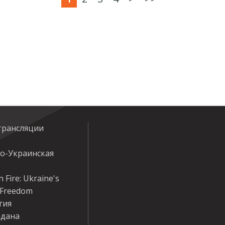
трансляции
ко-Украинская
 Fire: Ukraine's
r Freedom
гия
дана