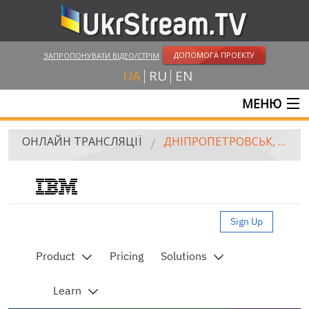
ДОПОМОГА ПРОЕКТУ
ЗАПРОПОНУВАТИ ВІДЕО/СТРІМ
UA
RU
EN
МЕНЮ
ГОЛОВНА
ОНЛАЙН ТРАНСЛЯЦІЇ
ДНІПРОПЕТРОВСЬК, ВИД НА ВУЛИЦЮ МАРШАЛА МАЛИНОВСЬКОГО І ЦЕНТРАЛЬНИЙ МІСТ
ОНЛАЙН ТРАНСЛЯЦІЇ
UKRSTREAM.TV
ЗМІ ТА ОФІЦІЙНІ ТРАНСЛЯЦІЇ
ПРИВАТНІ СТРІМИ
ВЕБ-КАМЕРИ
КРИМ