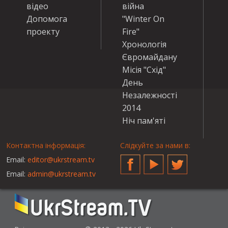
відео
війна
Допомога
"Winter On
проекту
Fire"
Хронологія
Євромайдану
Місія "Схід"
День
Незалежності
2014
Ніч пам'яті
Контактна інформація:
Слідкуйте за нами в:
Email:
editor@ukrstream.tv
Facebook
YouTube
Twitter
Email:
admin@ukrstream.tv