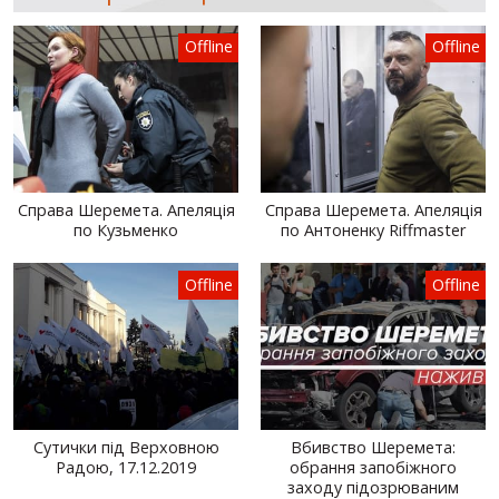
Offline
Offline
Справа Шеремета. Апеляція
Справа Шеремета. Апеляція
по Кузьменко
по Антоненку Riffmaster
Offline
Offline
Сутички під Верховною
Вбивство Шеремета:
Радою, 17.12.2019
обрання запобіжного
заходу підозрюваним