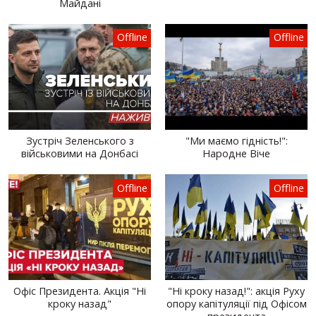
Майдані
Offline
Offline
Зустріч Зеленського з
"Ми маємо гідність!":
військовими на Донбасі
Народне Віче
Offline
Offline
Офіс Президента. Акція "Ні
"Ні кроку назад!": акція Руху
кроку назад"
опору капітуляції під Офісом