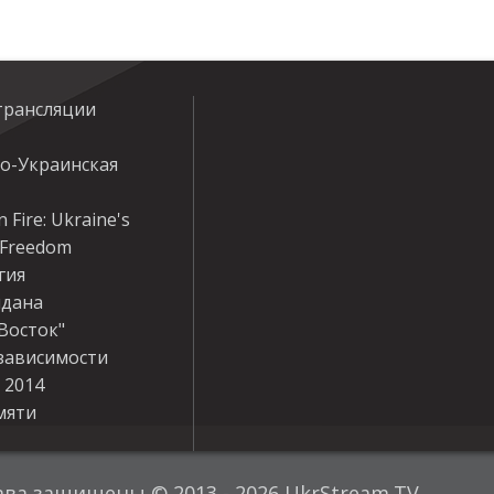
трансляции
ко-Украинская
 Fire: Ukraine's
r Freedom
гия
дана
Восток"
зависимости
 2014
мяти
ава защищены © 2013 - 2026 UkrStream.TV