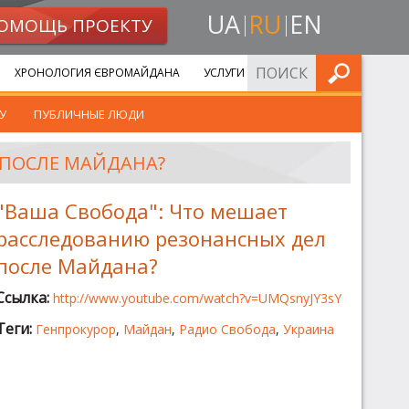
UA
RU
EN
ОМОЩЬ ПРОЕКТУ
ИСКАТЬ
ХРОНОЛОГИЯ ЄВРОМАЙДАНА
УСЛУГИ
У
ПУБЛИЧНЫЕ ЛЮДИ
 ПОСЛЕ МАЙДАНА?
"Ваша Свобода": Что мешает
расследованию резонансных дел
после Майдана?
Ссылка:
http://www.youtube.com/watch?v=UMQsnyJY3sY
Теги:
Генпрокурор
,
Майдан
,
Радио Свобода
,
Украина