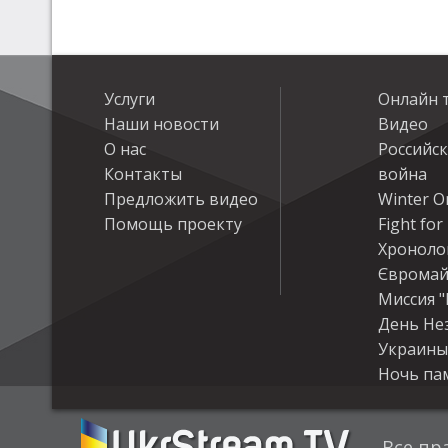
Услуги
Онлайн 
Наши новости
Видео
О нас
Российс
Контакты
война
Предложить видео
Winter On
Помощь проекту
Fight fo
Хроноло
Євромай
Миссия "
День Не
Украины
Ночь па
Все пр