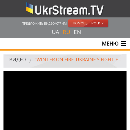
ПОМОЩЬ ПРОЕКТУ
ПРЕДЛОЖИТЬ ВИДЕО/СТРИМ
UA
RU
EN
МЕНЮ
ГЛАВНАЯ
ВИДЕО
"WINTER ON FIRE: UKRAINE'S FIGHT FOR FREEDOM" НА NETFLIX
ОНЛАЙН ТРАНСЛЯЦИИ
ВИДЕО
UKRSTREAM.TV
ВИДЕО СМИ
АМАТОРСКОЕ ВИДЕО
ХУДОЖЕСТВЕНЫЕ И ДОКУМЕНТАЛЬНЫЕ ПРОЕКТЫ