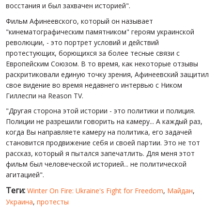
восстания и был захвачен историей".
Фильм Афинеевского, который он называет
"кинематографическим памятником" героям украинской
революции, - это портрет условий и действий
протестующих, борющихся за более тесные связи с
Европейским Союзом. В то время, как некоторые отзывы
раскритиковали единую точку зрения, Афинеевский защитил
свое видение во время недавнего интервью с Ником
Гиллеспи на Reason TV.
"Другая сторона этой истории - это политики и полиция.
Полиции не разрешили говорить на камеру... А каждый раз,
когда Вы направляете камеру на политика, его задачей
становится продвижение себя и своей партии. Это не тот
рассказ, который я пытался запечатлить. Для меня этот
фильм был человеческой историей... не политической
агитацией".
Теги:
Winter On Fire: Ukraine's Fight for Freedom
,
Майдан
,
Украина
,
протесты