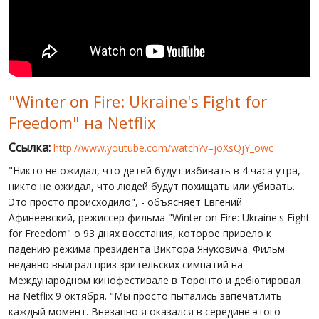
МИР ПРО УКРАИНУ
ПУБЛИЧНЫЕ ЛЮДИ
РОССИЙСКО-УКРАИНСКАЯ ВОЙНА
"Winter on Fire: Ukraine's Fight for
WINTER ON FIRE: UKRAINE'S FIGHT FOR FREEDOM
Freedom" на Netflix
ХРОНОЛОГИЯ ЄВРОМАЙДАНА
Ссылка:
http://www.youtube.com/watch?v=joXsQjY_owc
УСЛУГИ
"Никто не ожидал, что детей будут избивать в 4 часа утра,
ИСК
никто не ожидал, что людей будут похищать или убивать.
Это просто происходило", - объясняет Евгений
Афинеевский, режиссер фильма "Winter on Fire: Ukraine's Fight
for Freedom" о 93 днях восстания, которое привело к
падению режима президента Виктора Януковича. Фильм
недавно выиграл приз зрительских симпатий на
Международном кинофестивале в Торонто и дебютировал
на Netflix 9 октября. "Мы просто пытались запечатлить
каждый момент. Внезапно я оказался в середине этого