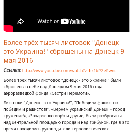
МИР ПРО УКРАИНУ
ПУБЛИЧНЫЕ ЛЮДИ
РОССИЙСКО-УКРАИНСКАЯ ВОЙНА
Более трёх тысяч листовок "Донецк -
WINTER ON FIRE: UKRAINE'S FIGHT FOR FREEDOM
это Украина!" сброшены на Донецк 9
ХРОНОЛОГИЯ ЄВРОМАЙДАНА
мая 2016
УСЛУГИ
Ссылка:
http://www.youtube.com/watch?v=hx1bPZeRwnc
ИСК
Более трёх тысяч листовок "Донецк - это Украина!" были
сброшены в небе над Донецком 9 мая 2016 года
аэроразведкой фонда «Сестри Перемоги».
Листовки "Донецк - это Украина!", "Победили фашистов -
победим и рашистов!", «Вернём украинский Донецк – город
труженик!», «Захарченко вор!» и другие, были разбросаны
над центральной площадью города и над трибуной, где в это
время находились руководители террористических