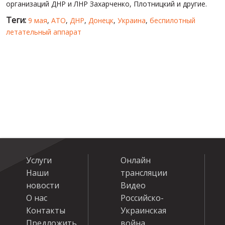
организаций ДНР и ЛНР Захарченко, Плотницкий и другие.
Теги:
9 мая
,
АТО
,
ДНР
,
Донецк
,
Украина
,
беспилотный
летательный аппарат
Услуги
Онлайн
Наши
трансляции
новости
Видео
О нас
Российско-
Контакты
Украинская
Предложить
война