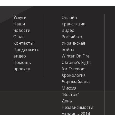
Услуги
Онлайн
Наши
трансляции
новости
Видео
О нас
Российско-
Контакты
Украинская
Предложить
война
видео
Winter On Fire:
Помощь
Ukraine's Fight
проекту
for Freedom
Хронология
Євромайдана
Миссия
"Восток"
День
Независимости
Украины 2014