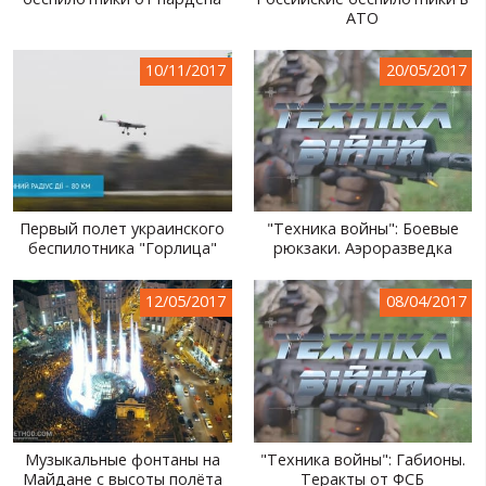
АТО
МИР ПРО УКРАИНУ
ПУБЛИЧНЫЕ ЛЮДИ
10/11/2017
20/05/2017
РОССИЙСКО-УКРАИНСКАЯ ВОЙНА
WINTER ON FIRE: UKRAINE'S FIGHT FOR FREEDOM
ХРОНОЛОГИЯ ЄВРОМАЙДАНА
Первый полет украинского
"Техника войны": Боевые
УСЛУГИ
беспилотника "Горлица"
рюкзаки. Аэроразведка
ИСК
12/05/2017
08/04/2017
Музыкальные фонтаны на
"Техника войны": Габионы.
Майдане с высоты полёта
Теракты от ФСБ