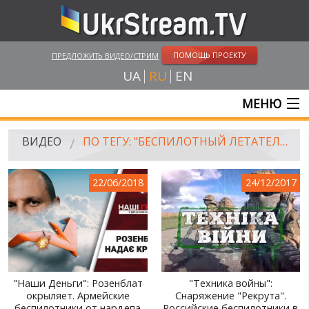
ПОМОЩЬ ПРОЕКТУ
ПРЕДЛОЖИТЬ ВИДЕО/СТРИМ
UA
RU
EN
МЕНЮ
ГЛАВНАЯ
ВИДЕО
ПО ТЕГУ: "БЕСПИЛОТНЫЙ ЛЕТАТЕЛЬНЫЙ АППАРАТ"
ОНЛАЙН ТРАНСЛЯЦИИ
22/06/2018
24/12/2017
ВИДЕО
UKRSTREAM.TV
ВИДЕО СМИ
АМАТОРСКОЕ ВИДЕО
"Наши Деньги": Розенблат
"Техника войны":
окрыляет. Армейские
Снаряжение "Рекрута".
ХУДОЖЕСТВЕНЫЕ И ДОКУМЕНТАЛЬНЫЕ ПРОЕКТЫ
беспилотники от нардепа
Российские беспилотники в