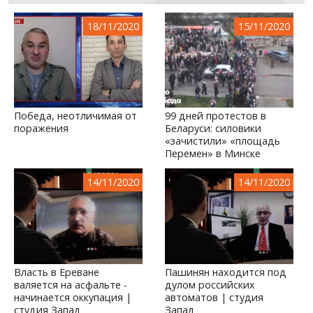
18/11/2020
15/11/2020
Победа, неотличимая от
99 дней протестов в
поражения
Беларуси: силовики
«зачистили» «площадь
Перемен» в Минске
14/11/2020
14/11/2020
Власть в Ереване
Пашинян находится под
валяется на асфальте -
дулом российских
начинается оккупация |
автоматов | студия
студия Запад
Запад