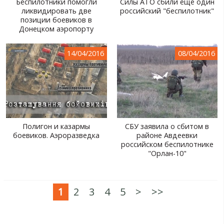
Беспилотники помогли
Силы АТО сбили еще один
ликвидировать две
российский "беспилотник"
позиции боевиков в
Донецком аэропорту
14/04/2016
08/04/2016
Полигон и казармы
СБУ заявила о сбитом в
боевиков. Аэроразведка
районе Авдеевки
российском беспилотнике
"Орлан-10"
1
2
3
4
5
>
>>