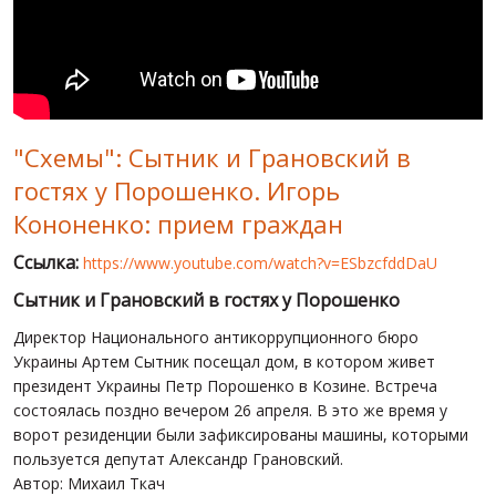
МИР ПРО УКРАИНУ
ПУБЛИЧНЫЕ ЛЮДИ
РОССИЙСКО-УКРАИНСКАЯ ВОЙНА
"Схемы": Сытник и Грановский в
WINTER ON FIRE: UKRAINE'S FIGHT FOR FREEDOM
гостях у Порошенко. Игорь
ХРОНОЛОГИЯ ЄВРОМАЙДАНА
Кононенко: прием граждан
УСЛУГИ
Ссылка:
https://www.youtube.com/watch?v=ESbzcfddDaU
ИСК
Сытник и Грановский в гостях у Порошенко
Директор Национального антикоррупционного бюро
Украины Артем Сытник посещал дом, в котором живет
президент Украины Петр Порошенко в Козине. Встреча
состоялась поздно вечером 26 апреля. В это же время у
ворот резиденции были зафиксированы машины, которыми
пользуется депутат Александр Грановский.
Автор: Михаил Ткач