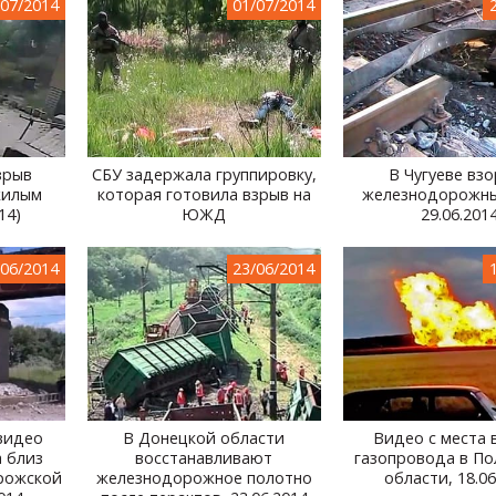
/07/2014
01/07/2014
зрыв
СБУ задержала группировку,
В Чугуеве вз
жилым
которая готовила взрыв на
железнодорожны
14)
ЮЖД
29.06.201
/06/2014
23/06/2014
видео
В Донецкой области
Видео с места 
 близ
восстанавливают
газопровода в По
рожской
железнодорожное полотно
области, 18.06