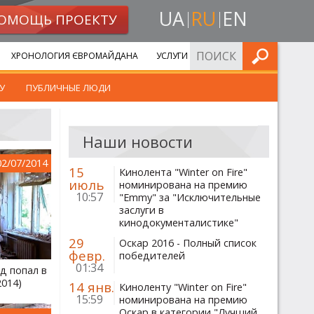
UA
RU
EN
ОМОЩЬ ПРОЕКТУ
ИСКАТЬ
ХРОНОЛОГИЯ ЄВРОМАЙДАНА
УСЛУГИ
У
ПУБЛИЧНЫЕ ЛЮДИ
Наши новости
02/07/2014
15
Кинолента "Winter on Fire"
июль
номинирована на премию
10:57
"Emmy" за "Исключительные
заслуги в
кинодокументалистике"
29
Оскар 2016 - Полный список
февр.
победителей
01:34
д попал в
2014)
14 янв.
Киноленту "Winter on Fire"
15:59
номинирована на премию
Оскар в категории "Лучший