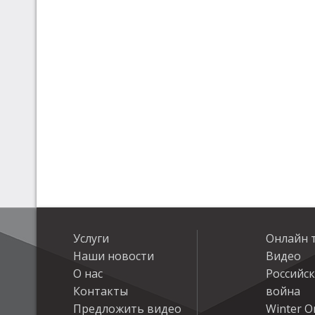
Услуги
Онлайн 
Наши новости
Видео
О нас
Российс
Контакты
война
Предложить видео
Winter On