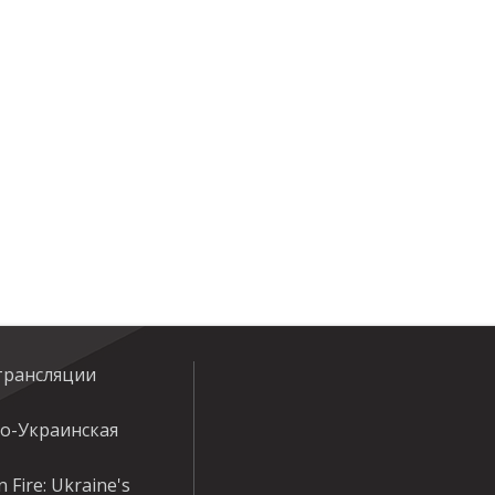
трансляции
ко-Украинская
 Fire: Ukraine's