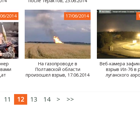
014
после терактов, 23.06.2014
/06/2014
17/06/2014
онер
На газопроводе в
Веб-камера зафик
твами
Полтавской области
взрыв Ил-76 в 
дат
произошел взрыв, 17.06.2014
луганского аэр
11
12
13
14
>
>>