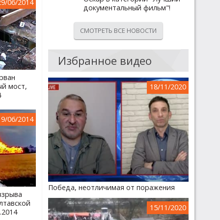
29/06/2014
документальный фильм"!
СМОТРЕТЬ ВСЕ НОВОСТИ
Избранное видео
орван
й мост,
18/11/2020
4
19/06/2014
Победа, неотличимая от поражения
взрыва
лтавской
15/11/2020
.2014