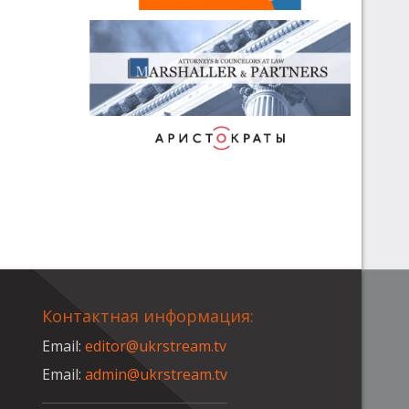
Контактная информация:
Email:
editor@ukrstream.tv
Email:
admin@ukrstream.tv