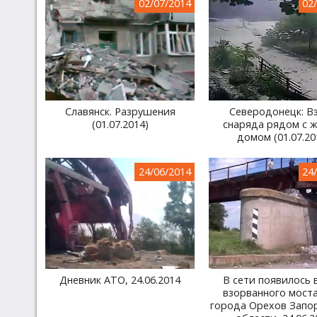
02/07/2014
02
Славянск. Разрушения
Северодонецк: В
(01.07.2014)
снаряда рядом с 
домом (01.07.20
24/06/2014
24
Дневник АТО, 24.06.2014
В сети появилось 
взорванного моста
города Орехов Запо