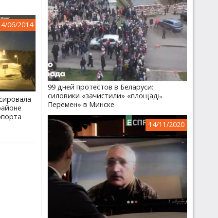
14/06/2014
99 дней протестов в Беларуси:
силовики «зачистили» «площадь
сировала
Перемен» в Минске
районе
опорта
14/11/2020