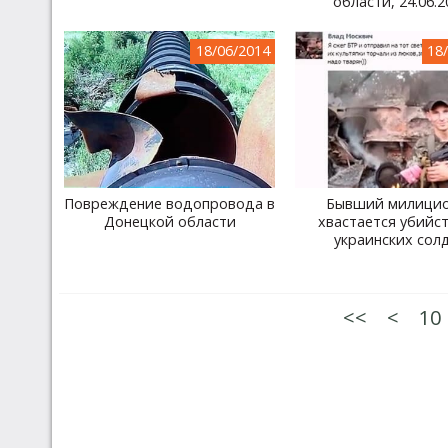
области, 24.06.2
18/06/2014
18
Повреждение водопровода в
Бывший милици
Донецкой области
хвастается убийс
украинских сол
<<
<
10