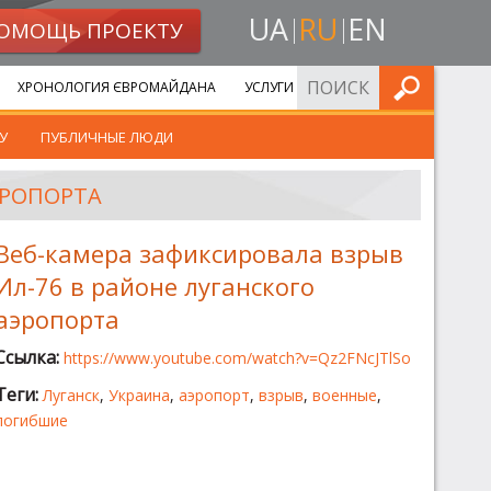
UA
RU
EN
ОМОЩЬ ПРОЕКТУ
ИСКАТЬ
ХРОНОЛОГИЯ ЄВРОМАЙДАНА
УСЛУГИ
У
ПУБЛИЧНЫЕ ЛЮДИ
ЭРОПОРТА
Веб-камера зафиксировала взрыв
Ил-76 в районе луганского
аэропорта
Ссылка:
https://www.youtube.com/watch?v=Qz2FNcJTlSo
Теги:
Луганск
,
Украина
,
аэропорт
,
взрыв
,
военные
,
погибшие