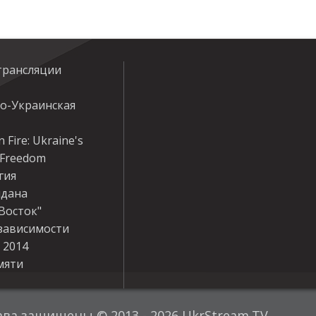
трансляции
ко-Украинская
 Fire: Ukraine's
r Freedom
гия
дана
Восток"
зависимости
 2014
мяти
ава защищены © 2013 - 2026 UkrStream.TV