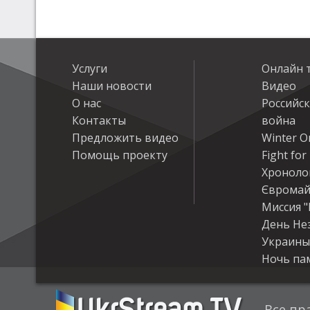
Услуги
Онлайн 
Наши новости
Видео
О нас
Российс
Контакты
война
Предложить видео
Winter On
Помощь проекту
Fight fo
Хроноло
Євромай
Миссия "
День Не
Украины
Ночь па
Все пр