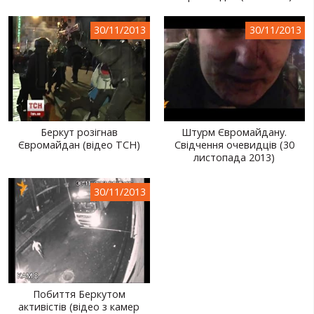
30/11/2013
30/11/2013
Беркут розігнав
Штурм Євромайдану.
Євромайдан (відео ТСН)
Свідчення очевидців (30
листопада 2013)
30/11/2013
Побиття Беркутом
активістів (відео з камер