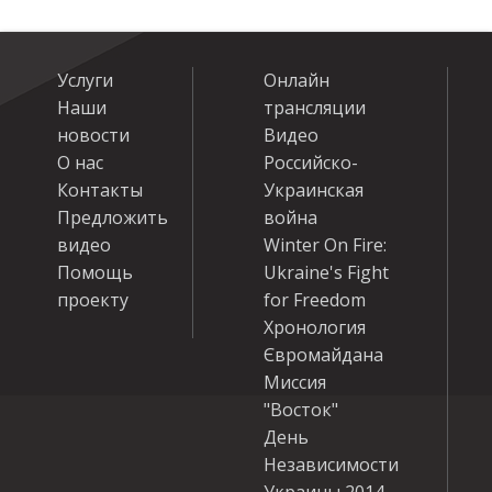
Услуги
Онлайн
Наши
трансляции
новости
Видео
О нас
Российско-
Контакты
Украинская
Предложить
война
видео
Winter On Fire:
Помощь
Ukraine's Fight
проекту
for Freedom
Хронология
Євромайдана
Миссия
"Восток"
День
Независимости
Украины 2014