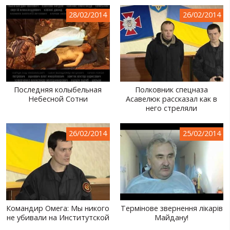
МИР ПРО УКРАИНУ
28/02/2014
26/02/2014
ПУБЛИЧНЫЕ ЛЮДИ
РОССИЙСКО-УКРАИНСКАЯ ВОЙНА
WINTER ON FIRE: UKRAINE'S FIGHT FOR FREEDOM
Последняя колыбельная
Полковник спецназа
ХРОНОЛОГИЯ ЄВРОМАЙДАНА
Небесной Сотни
Асавелюк рассказал как в
него стреляли
УСЛУГИ
ИСК
26/02/2014
25/02/2014
Командир Омега: Мы никого
Термінове звернення лікарів
не убивали на Институтской
Майдану!