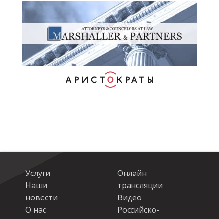
Услуги
Онлайн
Наши
трансляции
новости
Видео
О нас
Российско-