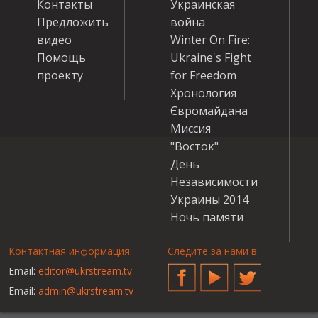
Контакты
Украинская
Предложить
война
видео
Winter On Fire:
Помощь
Ukraine's Fight
проекту
for Freedom
Хронология
Євромайдана
Миссия
"Восток"
День
Независимости
Украины 2014
Ночь памяти
Контактная информация:
Следите за нами в:
Email:
editor@ukrstream.tv
Facebook
YouTube
Twitter
Email:
admin@ukrstream.tv