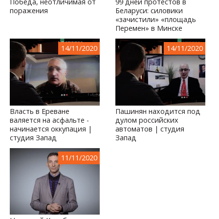
Победа, неотличимая от
99 дней протестов в
поражения
Беларуси: силовики
«зачистили» «площадь
Перемен» в Минске
14/11/2020
14/11/2020
Власть в Ереване
Пашинян находится под
валяется на асфальте -
дулом российских
начинается оккупация |
автоматов | студия
студия Запад
Запад
11/11/2020