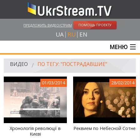
ПОМОЩЬ ПРОЕКТУ
ПРЕДЛОЖИТЬ ВИДЕО/СТРИМ
UA
RU
EN
МЕНЮ
ГЛАВНАЯ
ВИДЕО
ПО ТЕГУ: "ПОСТРАДАВШИЕ"
ОНЛАЙН ТРАНСЛЯЦИИ
01/03/2014
28/02/2014
ВИДЕО
UKRSTREAM.TV
ВИДЕО СМИ
АМАТОРСКОЕ ВИДЕО
Хронологія революції в
Реквием по Небесной Сотне
Києві
ХУДОЖЕСТВЕНЫЕ И ДОКУМЕНТАЛЬНЫЕ ПРОЕКТЫ