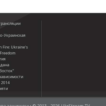
трансляции
ко-Украинская
 Fire: Ukraine's
r Freedom
гия
дана
Восток"
зависимости
 2014
мяти
ава защищены © 2013 - 2026 UkrStream.TV