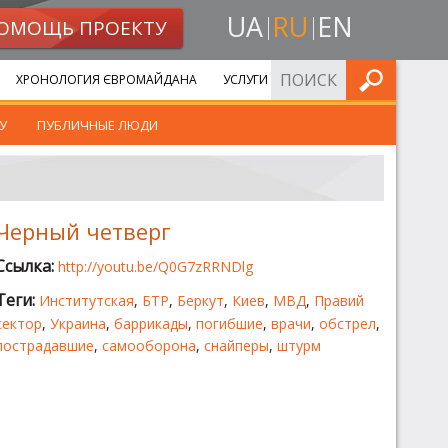
UA
RU
EN
ОМОЩЬ ПРОЕКТУ
ИСКАТЬ
ХРОНОЛОГИЯ ЄВРОМАЙДАНА
УСЛУГИ
У
ПУБЛИЧНЫЕ ЛЮДИ
Черный четверг
Ссылка:
http://youtu.be/Q0G7zRRNDlg
Теги:
Институтская
,
БТР
,
Беркут
,
Киев
,
МВД
,
Правий
сектор
,
Украина
,
баррикады
,
погибшие
,
врачи
,
обстрел
,
пострадавшие
,
самооборона
,
снайперы
,
штурм