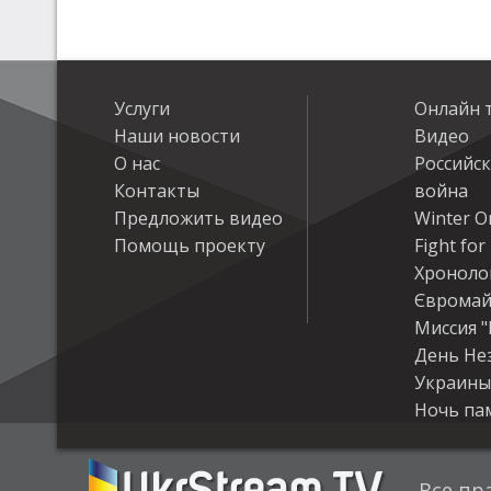
Услуги
Онлайн 
Наши новости
Видео
О нас
Российс
Контакты
война
Предложить видео
Winter On
Помощь проекту
Fight fo
Хроноло
Євромай
Миссия "
День Не
Украины
Ночь па
Все пр