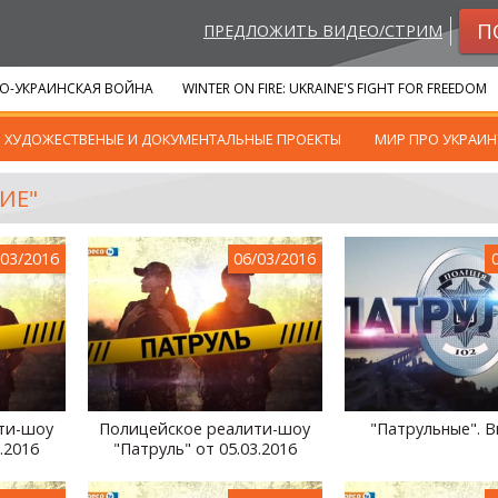
П
ПРЕДЛОЖИТЬ ВИДЕО/СТРИМ
О-УКРАИНСКАЯ ВОЙНА
WINTER ON FIRE: UKRAINE'S FIGHT FOR FREEDOM
ХУДОЖЕСТВЕНЫЕ И ДОКУМЕНТАЛЬНЫЕ ПРОЕКТЫ
МИР ПРО УКРАИН
ИЕ"
/03/2016
06/03/2016
ти-шоу
Полицейское реалити-шоу
"Патрульные". В
.2016
"Патруль" от 05.03.2016