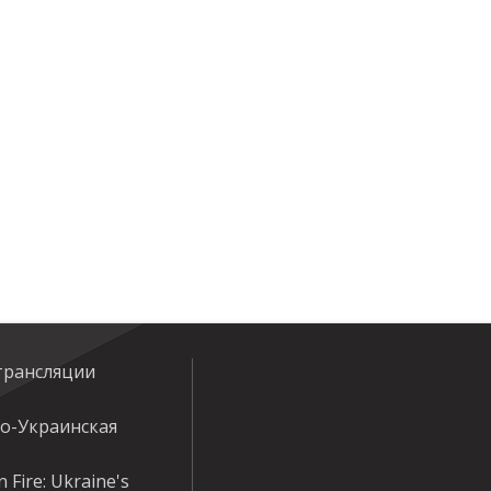
трансляции
ко-Украинская
 Fire: Ukraine's