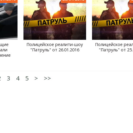
ущие
Полицейское реалити-шоу
Полицейское реа
чали
"Патруль" от 26.01.2016
"Патруль" от 25.
чение
2
3
4
5
>
>>