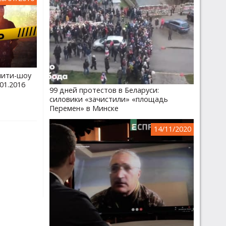
лити-шоу
01.2016
99 дней протестов в Беларуси:
силовики «зачистили» «площадь
Перемен» в Минске
14/11/2020