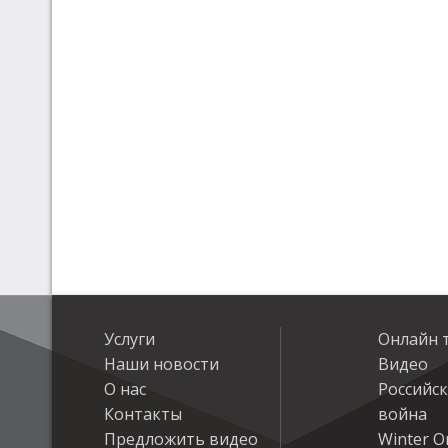
Услуги
Онлайн 
Наши новости
Видео
О нас
Российс
Контакты
война
Предложить видео
Winter On