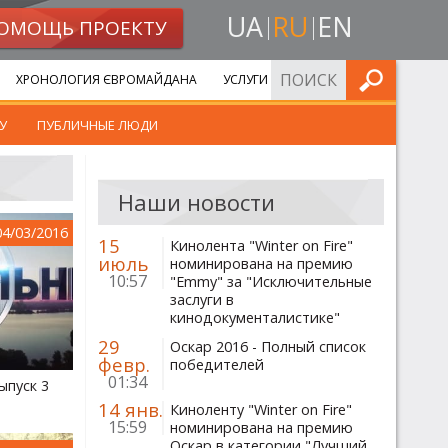
UA
RU
EN
ОМОЩЬ ПРОЕКТУ
ИСКАТЬ
ХРОНОЛОГИЯ ЄВРОМАЙДАНА
УСЛУГИ
У
ПУБЛИЧНЫЕ ЛЮДИ
Наши новости
04/03/2016
15
Кинолента "Winter on Fire"
июль
номинирована на премию
10:57
"Emmy" за "Исключительные
заслуги в
кинодокументалистике"
29
Оскар 2016 - Полный список
февр.
победителей
01:34
ыпуск 3
14 янв.
Киноленту "Winter on Fire"
15:59
номинирована на премию
Оскар в категории "Лучший