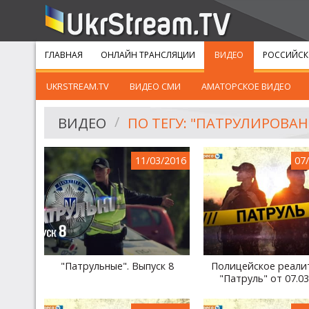
ГЛАВНАЯ
ОНЛАЙН ТРАНСЛЯЦИИ
ВИДЕО
РОССИЙСК
UKRSTREAM.TV
ВИДЕО СМИ
АМАТОРСКОЕ ВИДЕО
ВИДЕО
ПО ТЕГУ: "ПАТРУЛИРОВАН
11/03/2016
07
"Патрульные". Выпуск 8
Полицейское реали
"Патруль" от 07.03