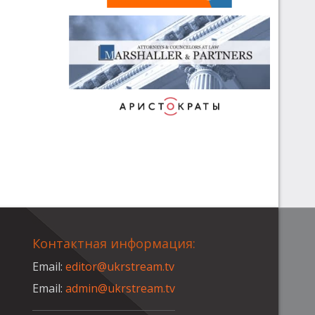
Контактная информация:
Email:
editor@ukrstream.tv
Email:
admin@ukrstream.tv