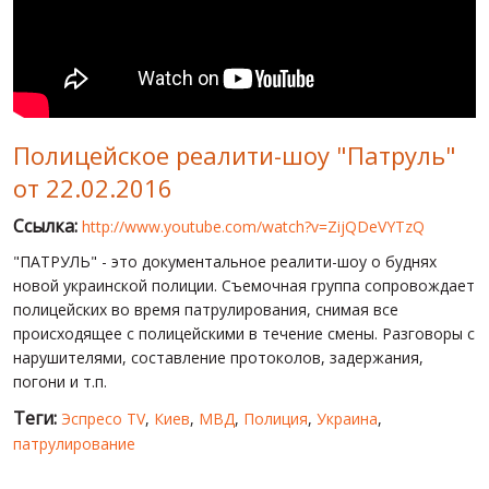
МИР ПРО УКРАИНУ
ПУБЛИЧНЫЕ ЛЮДИ
РОССИЙСКО-УКРАИНСКАЯ ВОЙНА
Полицейское реалити-шоу "Патруль"
WINTER ON FIRE: UKRAINE'S FIGHT FOR FREEDOM
от 22.02.2016
ХРОНОЛОГИЯ ЄВРОМАЙДАНА
Ссылка:
http://www.youtube.com/watch?v=ZijQDeVYTzQ
УСЛУГИ
"ПАТРУЛЬ" - это документальное реалити-шоу о буднях
ИСК
новой украинской полиции. Съемочная группа сопровождает
полицейских во время патрулирования, снимая все
происходящее с полицейскими в течение смены. Разговоры с
нарушителями, составление протоколов, задержания,
погони и т.п.
Теги:
Эспресо TV
,
Киев
,
МВД
,
Полиция
,
Украина
,
патрулирование