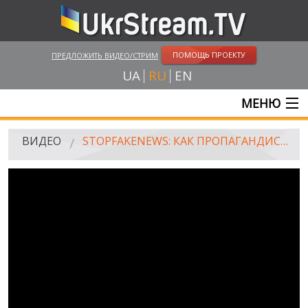
ПОМОЩЬ ПРОЕКТУ
ПРЕДЛОЖИТЬ ВИДЕО/СТРИМ
UA
RU
EN
МЕНЮ
ГЛАВНАЯ
ВИДЕО
STOPFAKENEWS: КАК ПРОПАГАНДИСТЫ ПРЕВРАТИЛИ КИЕВСКИЙ ПАТРИАРХАТ В ИГИЛ
ОНЛАЙН ТРАНСЛЯЦИИ
ВИДЕО
UKRSTREAM.TV
ВИДЕО СМИ
АМАТОРСКОЕ ВИДЕО
ХУДОЖЕСТВЕНЫЕ И ДОКУМЕНТАЛЬНЫЕ ПРОЕКТЫ