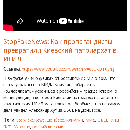
МИР ПРО УКРАИНУ
ПУБЛИЧНЫЕ ЛЮДИ
РОССИЙСКО-УКРАИНСКАЯ ВОЙНА
StopFakeNews: Как пропагандисты
WINTER ON FIRE: UKRAINE'S FIGHT FOR FREEDOM
превратили Киевский патриархат в
ХРОНОЛОГИЯ ЄВРОМАЙДАНА
ИГИЛ
УСЛУГИ
Ссылка:
https://www.youtube.com/watch?v=qcQxQiFuang
ИСК
В выпуске #234 о фейках от российских СМИ о том, что
глава украинского МИДа Климкин собирается
«вылавливать» украинцев с российским гражданством, о
манипуляции, в которой Киевский патриархат становится
христианским ИГИЛом, а также разберёмся, что на самом
деле увидел Александр Хуг из ОБСЕ на Донбассе.
Теги:
StopFakeNews
,
Донбасс
,
Климкин
,
МИД
,
ОБСЕ
,
УПЦ
(КП)
,
Украина
,
российские сми