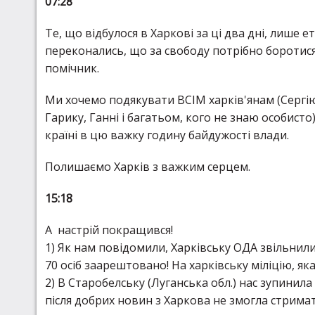
07:28
Те, що відбулося в Харкові за ці два дні, лише е
переконались, що за свободу потрібно боротися 
помічник.
Ми хочемо подякувати ВСІМ харків'янам (Сергію 
Гарику, Ганні і багатьом, кого не знаю особисто
країні в цю важку годину байдужості влади.
Полишаємо Харків з важким серцем.
15:18
А настрій покращився!
1) Як нам повідомили, Харківську ОДА звільнили
70 осіб заарештовано! На харківську міліцію, як
2) В Старобелську (Луганська обл.) нас зупинила
після добрих новин з Харкова не змогла стримат