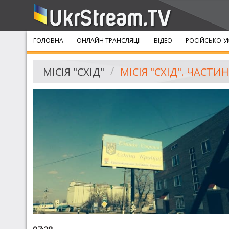
ГОЛОВНА
ОНЛАЙН ТРАНСЛЯЦІЇ
ВІДЕО
РОСІЙСЬКО-У
МІСІЯ "СХІД"
МІСІЯ "СХІД". ЧАСТИ