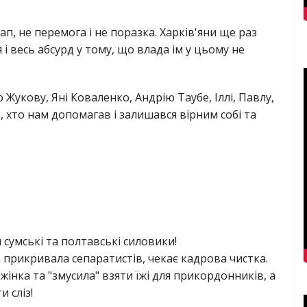
тап, не перемога і не поразка. Харків'яни ще раз
і весь абсурд у тому, що влада ім у цьому не
Жукову, Яні Коваленко, Андрію Таубе, Іллі, Павлу,
), хто нам допомагав і залишався вірним собі та
 сумські та полтавські силовики!
а прикривала сепаратистів, чекає кадрова чистка.
 жінка та "змусила" взяти їжі для прикордонників, а
и сліз!