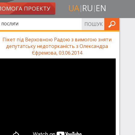
UA
RU
EN
ПОМОГА ПРОЕКТУ
ШУКАТИ
ПОСЛУГИ
Пікет під Верховною Радою з вимогою зняти
депутатську недоторканість з Олександра
Єфремова, 03.06.2014