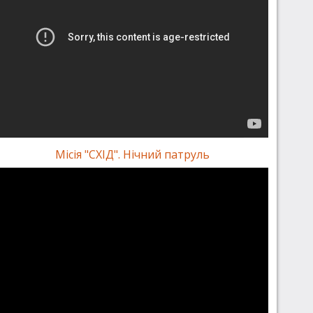
Місія "СХІД". Нічний патруль