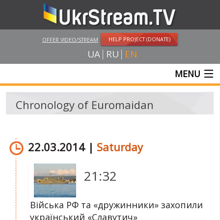
HELP PROJECT (DONATE)
OFFER VIDEO/STREAM
UA
RU
EN
MENU
MAIN
Chronology of Euromaidan
LIVE STREAMS
VIDEOS
22.03.2014 |
Saturday
RUSSIA-UKRAINE WAR
21:32
WINTER ON FIRE: UKRAINE'S FIGHT FOR FREEDOM
CHRONOLOGY OF EUROMAIDAN
Війська РФ та «дружинники» захопили
український «Славутич»