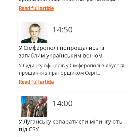
Read full article
14:50
У Сімферополі попрощались із
загиблим українським воїном
У будинку офіцерів у Сімферополі відбулося
прощання з прапорщиком Сергі...
Read full article
14:00
У Луганську сепаратисти мітингують
під СБУ