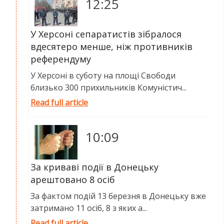
12:25
У Херсоні сепаратистів зібралося
вдесятеро менше, ніж противників
референдуму
У Херсоні в суботу на площі Свободи
близько 300 прихильників Комуністич...
Read full article
10:09
За криваві події в Донецьку
арештовано 8 осіб
За фактом подій 13 березня в Донецьку вже
затримано 11 осіб, 8 з яких а...
Read full article