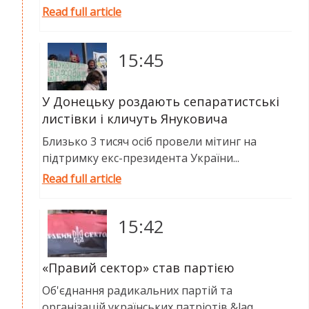
Read full article
15:45
У Донецьку роздають сепаратистські
листівки і кличуть Януковича
Близько 3 тисяч осіб провели мітинг на
підтримку екс-президента України...
Read full article
15:42
«Правий сектор» став партією
Об'єднання радикальних партій та
організацій українських патріотів &laq...