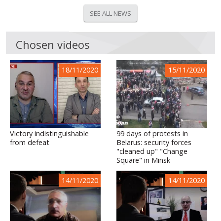
SEE ALL NEWS
Chosen videos
18/11/2020
15/11/2020
Victory indistinguishable
99 days of protests in
from defeat
Belarus: security forces
"cleaned up" "Change
Square" in Minsk
14/11/2020
14/11/2020