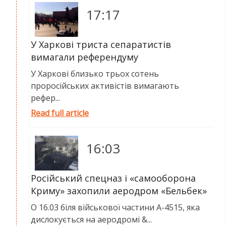
17:17
У Харкові триста сепаратистів
вимагали референдуму
У Харкові близько трьох сотень
проросійських активістів вимагають
рефер...
Read full article
16:03
Російський спецназ і «самооборона
Криму» захопили аеродром «Бельбек»
О 16.03 біля військової частини А-4515, яка
дислокується на аеродромі &...