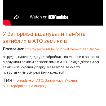
СВІТ ПРО УКРАЇНУ
ПУБЛІЧНІ ЛЮДИ
РОСІЙСЬКО-УКРАЇНСЬКА ВІЙНА
У Запоріжжі вшанували пам'ять
"WINTER ON FIRE"
загиблих в АТО земляків
ХРОНОЛОГІЯ ЄВРОМАЙДАНУ
Посилання:
http://www.youtube.com/watch?v=SCZiahQmj5A
ПОСЛУГИ
4 грудня, напередодні Дня Збройних сил України в Запоріжжі
ШУ
відслужили реквієм за загиблими в АТО. Захід відбувся Алеї
захисників України у парку Металургів за участі
представників усіх релігійних конфесій.
Теги:
Hromadske.tv
,
АТО
,
Запоріжжя
,
Україна
,
антитерористична операція