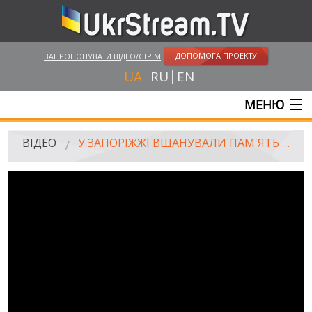
ДОПОМОГА ПРОЕКТУ
ЗАПРОПОНУВАТИ ВІДЕО/СТРІМ
UA
RU
EN
МЕНЮ
ГОЛОВНА
ВІДЕО
У ЗАПОРІЖЖІ ВШАНУВАЛИ ПАМ'ЯТЬ ЗАГИБЛИХ В АТО ЗЕМЛЯКІВ
ОНЛАЙН ТРАНСЛЯЦІЇ
ВІДЕО
UKRSTREAM.TV
ВІДЕО ЗМІ
АМАТОРСЬКЕ ВІДЕО
ХУДОЖНІ ТА ДОКУМЕНТАЛЬНІ ПРОЕКТИ