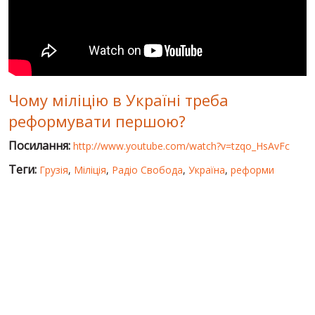
СВІТ ПРО УКРАЇНУ
ПУБЛІЧНІ ЛЮДИ
РОСІЙСЬКО-УКРАЇНСЬКА ВІЙНА
Чому міліцію в Україні треба
"WINTER ON FIRE"
реформувати першою?
ХРОНОЛОГІЯ ЄВРОМАЙДАНУ
Посилання:
http://www.youtube.com/watch?v=tzqo_HsAvFc
ПОСЛУГИ
Теги:
Грузія
,
Міліція
,
Радіо Свобода
,
Україна
,
реформи
ШУ