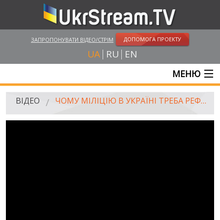
ДОПОМОГА ПРОЕКТУ
ЗАПРОПОНУВАТИ ВІДЕО/СТРІМ
UA
RU
EN
МЕНЮ
ГОЛОВНА
ВІДЕО
ЧОМУ МІЛІЦІЮ В УКРАЇНІ ТРЕБА РЕФОРМУВАТИ ПЕРШОЮ?
ОНЛАЙН ТРАНСЛЯЦІЇ
ВІДЕО
UKRSTREAM.TV
ВІДЕО ЗМІ
АМАТОРСЬКЕ ВІДЕО
ХУДОЖНІ ТА ДОКУМЕНТАЛЬНІ ПРОЕКТИ