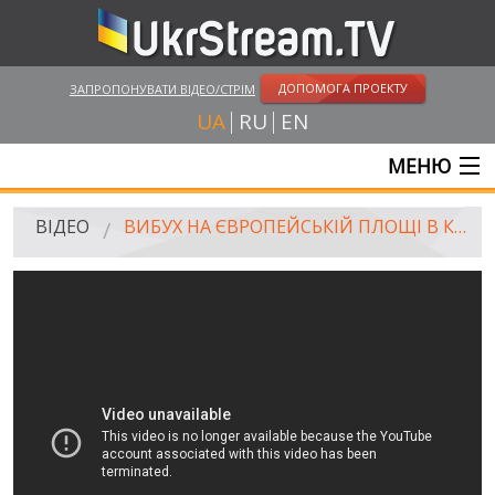
ДОПОМОГА ПРОЕКТУ
ЗАПРОПОНУВАТИ ВІДЕО/СТРІМ
UA
RU
EN
МЕНЮ
ГОЛОВНА
ВІДЕО
ВИБУХ НА ЄВРОПЕЙСЬКІЙ ПЛОЩІ В КИЄВА, Є ПОСТРАЖДАЛІ (08.08.2014)
ОНЛАЙН ТРАНСЛЯЦІЇ
ВІДЕО
UKRSTREAM.TV
ВІДЕО ЗМІ
АМАТОРСЬКЕ ВІДЕО
ХУДОЖНІ ТА ДОКУМЕНТАЛЬНІ ПРОЕКТИ