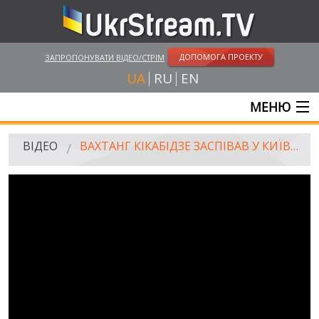
ДОПОМОГА ПРОЕКТУ
ЗАПРОПОНУВАТИ ВІДЕО/СТРІМ
UA
RU
EN
МЕНЮ
ГОЛОВНА
ВІДЕО
ВАХТАНГ КІКАБІДЗЕ ЗАСПІВАВ У КИЇВСЬКОМУ МЕТРО
ОНЛАЙН ТРАНСЛЯЦІЇ
ВІДЕО
UKRSTREAM.TV
ВІДЕО ЗМІ
АМАТОРСЬКЕ ВІДЕО
ХУДОЖНІ ТА ДОКУМЕНТАЛЬНІ ПРОЕКТИ