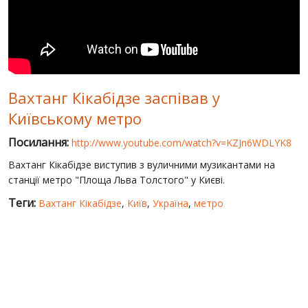
СВІТ ПРО УКРАЇНУ
ПУБЛІЧНІ ЛЮДИ
РОСІЙСЬКО-УКРАЇНСЬКА ВІЙНА
Вахтанг Кікабідзе заспівав у
"WINTER ON FIRE"
Київському метро
ХРОНОЛОГІЯ ЄВРОМАЙДАНУ
Посилання:
http://www.youtube.com/watch?v=KZJn6WDLYK8
ПОСЛУГИ
Вахтанг Кікабідзе виступив з вуличними музикантами на
ШУ
станції метро "Площа Льва Толстого" у Києві.
Теги:
Вахтанг Кікабідзе
,
Київ
,
Україна
,
метро