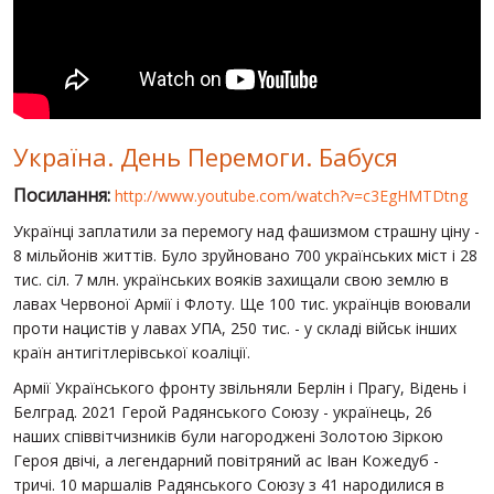
СВІТ ПРО УКРАЇНУ
ПУБЛІЧНІ ЛЮДИ
РОСІЙСЬКО-УКРАЇНСЬКА ВІЙНА
Україна. День Перемоги. Бабуся
"WINTER ON FIRE"
Посилання:
http://www.youtube.com/watch?v=c3EgHMTDtng
ХРОНОЛОГІЯ ЄВРОМАЙДАНУ
Українці заплатили за перемогу над фашизмом страшну ціну -
ПОСЛУГИ
8 мільйонів життів. Було зруйновано 700 українських міст і 28
тис. сіл. 7 млн. українських вояків захищали свою землю в
ШУ
лавах Червоної Армії і Флоту. Ще 100 тис. українців воювали
проти нацистів у лавах УПА, 250 тис. - у складі військ інших
країн антигітлерівської коаліції.
Армії Українського фронту звільняли Берлін і Прагу, Відень і
Белград. 2021 Герой Радянського Союзу - українець, 26
наших співвітчизників були нагороджені Золотою Зіркою
Героя двічі, а легендарний повітряний ас Іван Кожедуб -
тричі. 10 маршалів Радянського Союзу з 41 народилися в