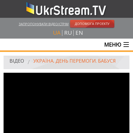
ДОПОМОГА ПРОЕКТУ
ЗАПРОПОНУВАТИ ВІДЕО/СТРІМ
UA
RU
EN
МЕНЮ
ГОЛОВНА
ВІДЕО
УКРАЇНА. ДЕНЬ ПЕРЕМОГИ. БАБУСЯ
ОНЛАЙН ТРАНСЛЯЦІЇ
ВІДЕО
UKRSTREAM.TV
ВІДЕО ЗМІ
АМАТОРСЬКЕ ВІДЕО
ХУДОЖНІ ТА ДОКУМЕНТАЛЬНІ ПРОЕКТИ