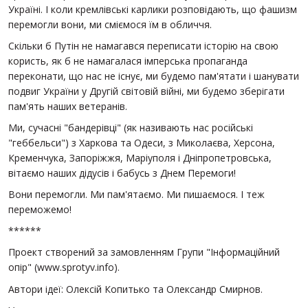
Україні. І коли кремлівські карлики розповідають, що фашизм
перемогли вони, ми сміємося їм в обличчя.
Скільки б Путін не намагався переписати історію на свою
користь, як б не намагалася імперська пропаганда
переконати, що нас не існує, ми будемо пам'ятати і шанувати
подвиг України у Другій світовій війні, ми будемо зберігати
пам'ять наших ветеранів.
Ми, сучасні "бандерівці" (як називають нас російські
"геббельси") з Харкова та Одеси, з Миколаєва, Херсона,
Кременчука, Запоріжжя, Маріуполя і Дніпропетровська,
вітаємо наших дідусів і бабусь з Днем Перемоги!
Вони перемогли. Ми пам'ятаємо. Ми пишаємося. І теж
переможемо!
******
Проект створений за замовленням Групи "Інформаційний
опір" (www.sprotyv.info).
Автори ідеї: Олексій Копитько та Олександр Смирнов.