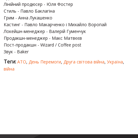
Лінійний продюсер - Юля Фостер
Стиль - Павло Баклагіна
Грим - Анна Лукашенко
Кастинг - Павло Макарченко і Михайло Воропай
Локейшн-менеджер - Валерій Гуменчук
Продакшн-менеджер - Макс Матвєєв
Пост-продакшн - Wizard / Coffee post
Звук - Baker
Теги:
АТО
,
День Перемоги
,
Друга світова війна
,
Україна
,
війна