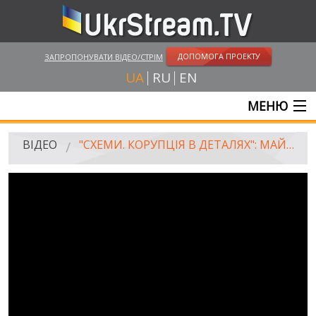
ДОПОМОГА ПРОЕКТУ
ЗАПРОПОНУВАТИ ВІДЕО/СТРІМ
UA
RU
EN
МЕНЮ
ГОЛОВНА
ВІДЕО
"СХЕМИ. КОРУПЦІЯ В ДЕТАЛЯХ": МАЙДАН. РІК ПОТОМУ. ЧИЄ ЗАРАЗ МЕЖИГІР'Я. ЧОМУ ДОСІ НЕ ПОКАРАЛИ ВИННИХ У РОЗСТРІЛАХ?
ОНЛАЙН ТРАНСЛЯЦІЇ
ВІДЕО
UKRSTREAM.TV
ВІДЕО ЗМІ
АМАТОРСЬКЕ ВІДЕО
ХУДОЖНІ ТА ДОКУМЕНТАЛЬНІ ПРОЕКТИ