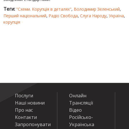
Теги:
"Схеми. Корупція в деталях"
,
Володимир Зеленський
,
Перший національний
,
Радіо Свобода
,
Слуга Народу
,
Україна
,
корупція
Послуги
Онлайн
Наші новини
Трансляції
Про нас
Відео
Контакти
Російсько-
Запропонувати
Українська