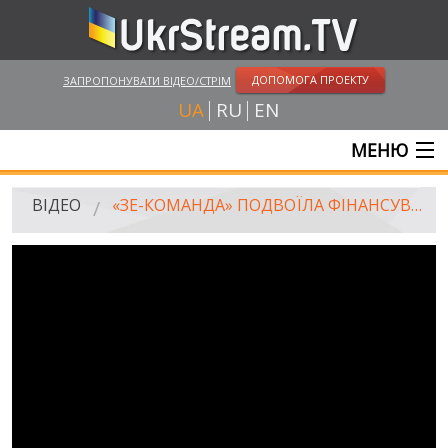
ДОПОМОГА ПРОЕКТУ
ЗАПРОПОНУВАТИ ВІДЕО/СТРІМ
UA
RU
EN
МЕНЮ
ГОЛОВНА
ВІДЕО
«ЗЕ-КОМАНДА» ПОДВОЇЛА ФІНАНСУВАННЯ ПОДАТКОВОЇ МІЛІЦІЇ, ЯКУ ЗЕЛЕНСЬКИЙ ОБІЦЯВ ЛІКВІДУВАТИ
ОНЛАЙН ТРАНСЛЯЦІЇ
ВІДЕО
UKRSTREAM.TV
ВІДЕО ЗМІ
АМАТОРСЬКЕ ВІДЕО
ХУДОЖНІ ТА ДОКУМЕНТАЛЬНІ ПРОЕКТИ