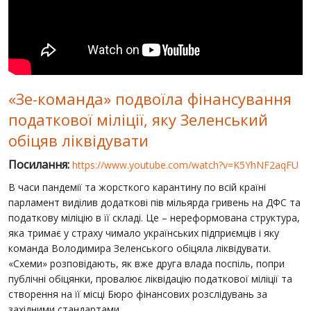
СВІТ ПРО УКРАЇНУ
ПУБЛІЧНІ ЛЮДИ
РОСІЙСЬКО-УКРАЇНСЬКА ВІЙНА
«Зе-команда» подвоїла фінансування
"WINTER ON FIRE"
податкової міліції, яку Зеленський
ХРОНОЛОГІЯ ЄВРОМАЙДАНУ
обіцяв ліквідувати
ПОСЛУГИ
Посилання:
https://www.youtube.com/watch?v=K5YhNF2aqFU
ШУ
В часи пандемії та жорсткого карантину по всій країні
парламент виділив додаткові пів мільярда гривень на ДФС та
податкову міліцію в її складі. Це – нереформована структура,
яка тримає у страху чимало українських підприємців і яку
команда Володимира Зеленського обіцяла ліквідувати.
«Схеми» розповідають, як вже друга влада поспіль, попри
публічні обіцянки, провалює ліквідацію податкової міліції та
створення на її місці Бюро фінансових розслідувань за
західними стандартами.