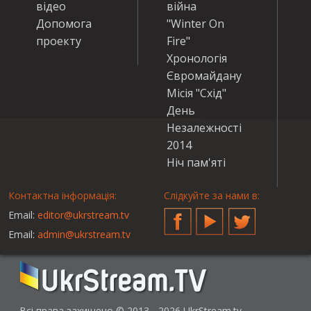
відео
війна
Допомога
"Winter On
проекту
Fire"
Хронологія
Євромайдану
Місія "Схід"
День
Незалежності
2014
Ніч пам'яті
Контактна інформація:
Слідкуйте за нами в:
Email:
editor@ukrstream.tv
Facebook
YouTube
Twitter
Email:
admin@ukrstream.tv
Всі права захищено © 2013 - 2026 UkrStream.tv