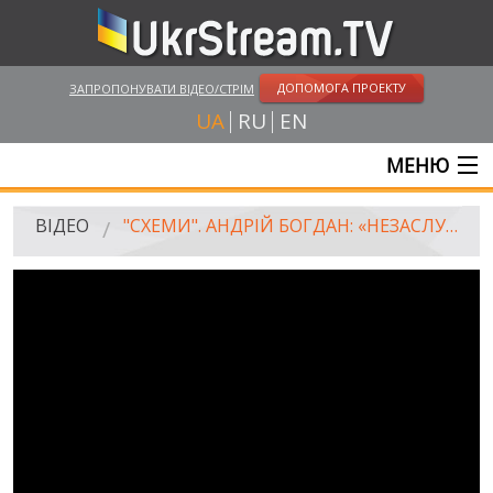
ДОПОМОГА ПРОЕКТУ
ЗАПРОПОНУВАТИ ВІДЕО/СТРІМ
UA
RU
EN
МЕНЮ
ГОЛОВНА
ВІДЕО
"СХЕМИ". АНДРІЙ БОГДАН: «НЕЗАСЛУЖЕНЕ» ЗВАННЯ ТА ГРАМОТА ВІД АЗАРОВА У РОЗПАЛ ЄВРОМАЙДАНУ
ОНЛАЙН ТРАНСЛЯЦІЇ
ВІДЕО
UKRSTREAM.TV
ВІДЕО ЗМІ
АМАТОРСЬКЕ ВІДЕО
ХУДОЖНІ ТА ДОКУМЕНТАЛЬНІ ПРОЕКТИ