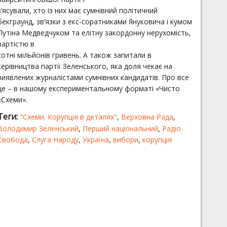
з’ясували, хто із них має сумнівний політичний
бекграунд, зв’язки з екс-соратниками Януковича і кумом
Путіна Медведчуком та елітну закордонну нерухомість,
вартістю в
сотні мільйонів гривень. А також запитали в
керівництва партії Зеленського, яка доля чекає на
виявлених журналістами сумнівних кандидатів. Про все
це – в нашому експериментальному форматі «Чисто
«Схеми».
Теги:
"Схеми. Корупція в деталях"
,
Верховна Рада
,
Володимир Зеленський
,
Перший національний
,
Радіо
Свобода
,
Слуга Народу
,
Україна
,
вибори
,
корупція