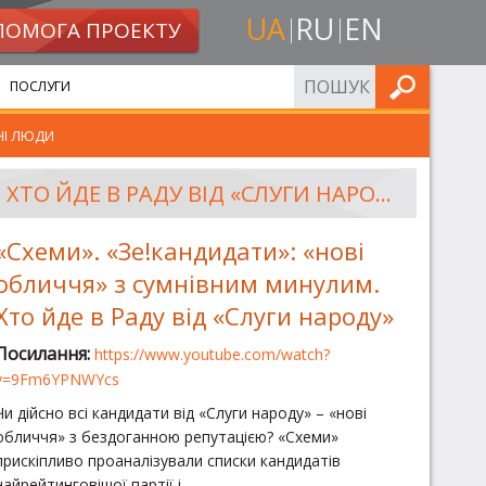
UA
RU
EN
ПОМОГА ПРОЕКТУ
ШУКАТИ
ПОСЛУГИ
НІ ЛЮДИ
«СХЕМИ». «ЗЕ!КАНДИДАТИ»: «НОВІ ОБЛИЧЧЯ» З СУМНІВНИМ МИНУЛИМ. ХТО ЙДЕ В РАДУ ВІД «СЛУГИ НАРОДУ»
«Схеми». «Зе!кандидати»: «нові
обличчя» з сумнівним минулим.
Хто йде в Раду від «Слуги народу»
Посилання:
https://www.youtube.com/watch?
v=9Fm6YPNWYcs
Чи дійсно всі кандидати від «Слуги народу» – «нові
обличчя» з бездоганною репутацією? «Схеми»
прискіпливо проаналізували списки кандидатів
найрейтинговішої партії і