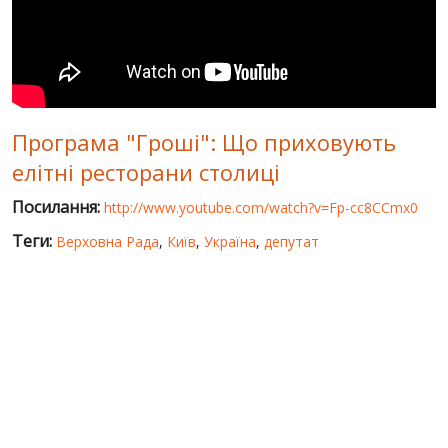
СВІТ ПРО УКРАЇНУ
ПУБЛІЧНІ ЛЮДИ
РОСІЙСЬКО-УКРАЇНСЬКА ВІЙНА
Програма "Гроші": Що приховують
"WINTER ON FIRE"
елітні ресторани столиці
ХРОНОЛОГІЯ ЄВРОМАЙДАНУ
Посилання:
http://www.youtube.com/watch?v=Fp-cc8CCmx0
ПОСЛУГИ
Теги:
Верховна Рада
,
Київ
,
Україна
,
депутат
ШУ