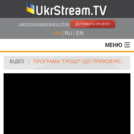
ДОПОМОГА ПРОЕКТУ
ЗАПРОПОНУВАТИ ВІДЕО/СТРІМ
UA
RU
EN
МЕНЮ
ГОЛОВНА
ВІДЕО
ПРОГРАМА "ГРОШІ": ЩО ПРИХОВУЮТЬ ЕЛІТНІ РЕСТОРАНИ СТОЛИЦІ
ОНЛАЙН ТРАНСЛЯЦІЇ
ВІДЕО
UKRSTREAM.TV
ВІДЕО ЗМІ
АМАТОРСЬКЕ ВІДЕО
ХУДОЖНІ ТА ДОКУМЕНТАЛЬНІ ПРОЕКТИ