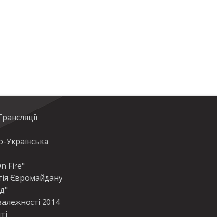
рансляції
о-Українська
n Fire"
гія Євромайдану
ід"
залежності 2014
ті