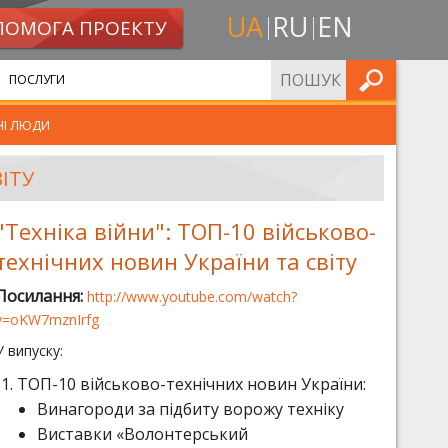
UA
RU
EN
ПОМОГА ПРОЕКТУ
ШУКАТИ
ПОСЛУГИ
НІ ЛЮДИ
ІТУ
"Техніка війни": ТОП-10 військово-
технічних новин України та світу
Посилання:
http://www.youtube.com/watch?
v=oKW7mznIrfg
У випуску:
ТОП-10 військово-технічних новин України:
Винагороди за підбиту ворожу техніку
Виставки «Волонтерський