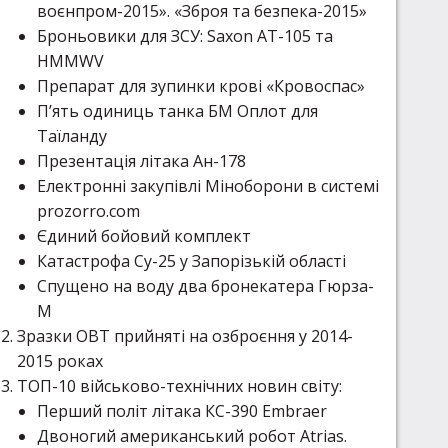
воєнпром-2015». «Зброя та безпека-2015»
Броньовики для ЗСУ: Saxon AT-105 та
HMMWV
Препарат для зупинки крові «Кровоспас»
П’ять одиниць танка БМ Оплот для
Таїланду
Презентація літака Ан-178
Електронні закупівлі Міноборони в системі
prozorro.com
Єдиний бойовий комплект
Катастрофа Су-25 у Запорізькій області
Спущено на воду два бронекатера Гюрза-
М
Зразки ОВТ прийняті на озброєння у 2014-
2015 роках
ТОП-10 військово-технічних новин світу:
Перший політ літака КС-390 Embraer
Двоногий американський робот Atrias.