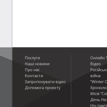
Послуги
Онлайн Т
Наші новини
Відео
Про нас
Російськ
Контакти
війна
Запропонувати відео
"Winter O
Допомога проекту
Хроноло
Місія "Сх
День Не
Ніч пам'я