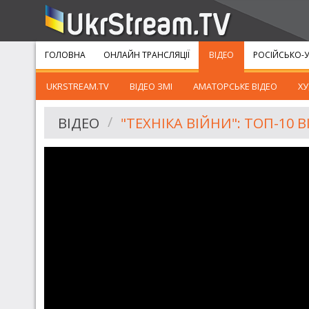
ГОЛОВНА
ОНЛАЙН ТРАНСЛЯЦІЇ
ВІДЕО
РОСІЙСЬКО-У
UKRSTREAM.TV
ВІДЕО ЗМІ
АМАТОРСЬКЕ ВІДЕО
ХУ
ВІДЕО
"ТЕХНІКА ВІЙНИ": ТОП-10