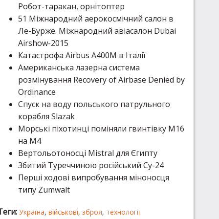
Робот-таракан, орнітоптер
51 Міжнародний аерокосмічний салон в
Ле-Бурже. Міжнародний авіасалон Dubai
Airshow-2015
Катастрофа Airbus A400M в Італії
Американська лазерна система
розмінування Recovery of Airbase Denied by
Ordinance
Спуск на воду польського патрульного
корабля Slazak
Морські піхотинці поміняли гвинтівку М16
на М4
Вертольотоносці Mistral для Єгипту
Збитий Туреччиною російський Су-24
Перші ходові випробування міноносця
типу Zumwalt
Теги:
Україна
,
військові
,
зброя
,
технології