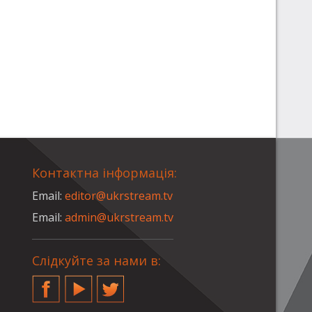
Контактна інформація:
Email:
editor@ukrstream.tv
Email:
admin@ukrstream.tv
Слідкуйте за нами в:
Facebook
YouTube
Twitter