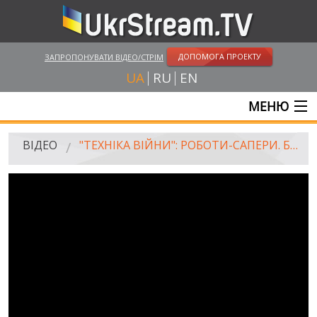
ДОПОМОГА ПРОЕКТУ
ЗАПРОПОНУВАТИ ВІДЕО/СТРІМ
UA
RU
EN
МЕНЮ
ГОЛОВНА
ВІДЕО
"ТЕХНІКА ВІЙНИ": РОБОТИ-САПЕРИ. БПЛА "ФУРІЯ"
ОНЛАЙН ТРАНСЛЯЦІЇ
ВІДЕО
UKRSTREAM.TV
ВІДЕО ЗМІ
АМАТОРСЬКЕ ВІДЕО
ХУДОЖНІ ТА ДОКУМЕНТАЛЬНІ ПРОЕКТИ