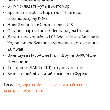
БТР-4 складатимуть в Житомирі
Бронеавтомобіль Варта для Нацгвардії і
спецпідрозділу КОРД
Новий японський екзоскелет UPS
Остання партія танків Леопард для Польщі
Десантний корабель L01 Adellaide для Австралії.
Ходові випробування американського есмінця
Zumwalt
Винищувач F-35A для Італії. Другий А400М для
Німеччини
Терористи ДАІШ (ІГІЛ) готують пілотів
Безпілотний літальний комплекс «Фурія»
Теги:
ЗСУ
,
Україна
,
безпілотний літальний апарат
,
винищувач
,
зброя
,
танк