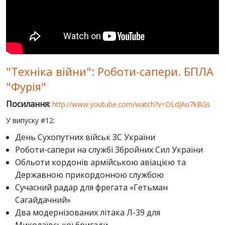
СВІТ ПРО УКРАЇНУ
ПУБЛІЧНІ ЛЮДИ
РОСІЙСЬКО-УКРАЇНСЬКА ВІЙНА
"Техніка війни": Роботи-сапери. БПЛА
"WINTER ON FIRE"
"Фурія"
ХРОНОЛОГІЯ ЄВРОМАЙДАНУ
Посилання:
http://www.youtube.com/watch?v=DLdJAu7kBGs
ПОСЛУГИ
У випуску #12:
ШУ
День Сухопутних військ ЗС України
Роботи-сапери на службі Збройних Сил України
Обльоти кордонів армійською авіацією та
Державною прикордонною службою
Сучасний радар для фрегата «Гетьман
Сагайдачний»
Два модернізованих літака Л-39 для
Миколаївської бригади