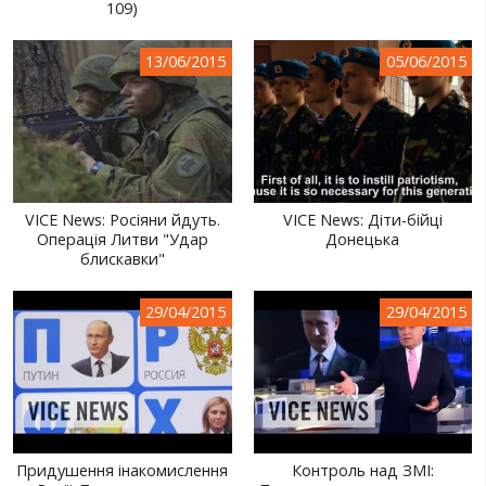
109)
13/06/2015
05/06/2015
VICE News: Росіяни йдуть.
VICE News: Діти-бійці
Операція Литви "Удар
Донецька
блискавки"
29/04/2015
29/04/2015
Придушення інакомислення
Контроль над ЗМІ: