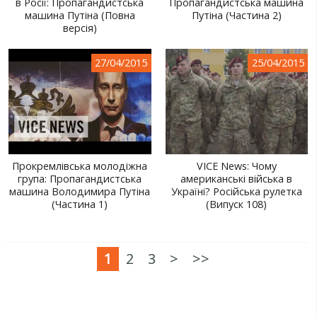
в Росії: Пропагандистська
Пропагандистська машина
машина Путіна (Повна
Путіна (Частина 2)
версія)
27/04/2015
25/04/2015
Прокремлівська молодіжна
VICE News: Чому
група: Пропагандистська
американські війська в
машина Володимира Путіна
Україні? Російська рулетка
(Частина 1)
(Випуск 108)
1
2
3
>
>>