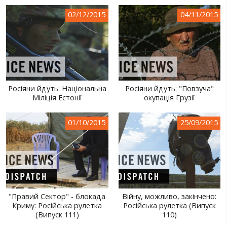
СВІТ ПРО УКРАЇНУ
02/12/2015
04/11/2015
ПУБЛІЧНІ ЛЮДИ
РОСІЙСЬКО-УКРАЇНСЬКА ВІЙНА
"WINTER ON FIRE"
Росіяни йдуть: Національна
Росіяни йдуть: "Повзуча"
ХРОНОЛОГІЯ ЄВРОМАЙДАНУ
Міліція Естонії
окупація Грузії
ПОСЛУГИ
01/10/2015
25/09/2015
ШУ
"Правий Сектор" - блокада
Війну, можливо, закінчено:
Криму: Російська рулетка
Російська рулетка (Випуск
(Випуск 111)
110)