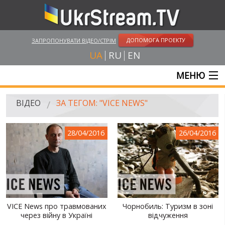
ДОПОМОГА ПРОЕКТУ
ЗАПРОПОНУВАТИ ВІДЕО/СТРІМ
UA
RU
EN
МЕНЮ
ГОЛОВНА
ВІДЕО
ЗА ТЕГОМ: "VICE NEWS"
ОНЛАЙН ТРАНСЛЯЦІЇ
28/04/2016
26/04/2016
ВІДЕО
UKRSTREAM.TV
ВІДЕО ЗМІ
АМАТОРСЬКЕ ВІДЕО
VICE News про травмованих
Чорнобиль: Туризм в зоні
через війну в Україні
відчуження
ХУДОЖНІ ТА ДОКУМЕНТАЛЬНІ ПРОЕКТИ