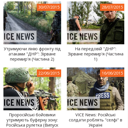
30/07/2015
28/07/2015
Утримуючи лінію фронту під
На передовій "ДНР":
атаками "ДНР": Зірване
Зірване перемир'я (Частина
перемир'я (Частина 2)
1)
22/06/2015
16/06/2015
Проросійські бойовики
VICE News: Російські
утримують буферну зону:
солдати роблять "селфі" в
Російська рулетка (Випуск
Україні