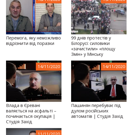
Перемога, яку неможливо
99 днів протестів у
відрізнити від поразки
Білорусі: силовики
«зачистили» «площу
Змін» у Мінську
14/11/2020
14/11/2020
Влада в Єревані
Пашинян перебуває під
валяється на асфальті –
дулом російських
починається окупація |
автоматів | Студія Захід
Студія Захід
11/11/2020