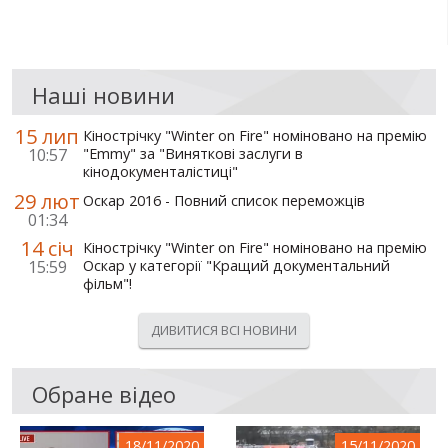
Наші новини
15 лип
Кінострічку "Winter on Fire" номіновано на премію
10:57
"Emmy" за "Виняткові заслуги в
кінодокументалістиці"
29 лют
Оскар 2016 - Повний список переможців
01:34
14 січ
Кінострічку "Winter on Fire" номіновано на премію
15:59
Оскар у категорії "Кращий документальний
фільм"!
ДИВИТИСЯ ВСІ НОВИНИ
Обране відео
18/11/2020
15/11/2020