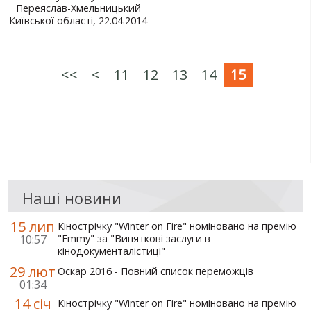
Переяслав-Хмельницький
Київської області, 22.04.2014
<<
<
11
12
13
14
15
Наші новини
15 лип
Кінострічку "Winter on Fire" номіновано на премію
10:57
"Emmy" за "Виняткові заслуги в
кінодокументалістиці"
29 лют
Оскар 2016 - Повний список переможців
01:34
14 січ
Кінострічку "Winter on Fire" номіновано на премію