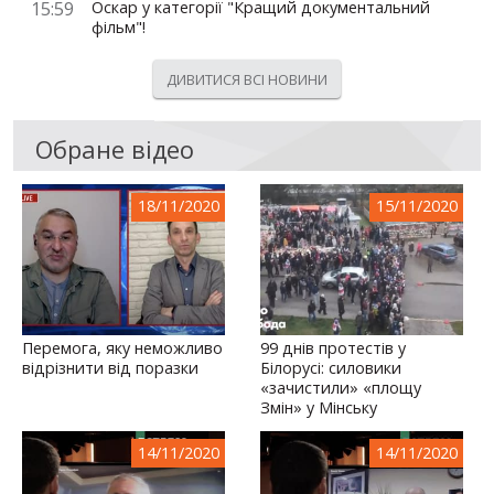
15:59
Оскар у категорії "Кращий документальний
фільм"!
ДИВИТИСЯ ВСІ НОВИНИ
Обране відео
18/11/2020
15/11/2020
Перемога, яку неможливо
99 днів протестів у
відрізнити від поразки
Білорусі: силовики
«зачистили» «площу
Змін» у Мінську
14/11/2020
14/11/2020