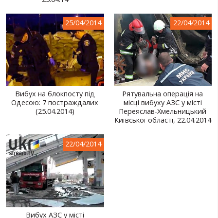
СВІТ ПРО УКРАЇНУ
25/04/2014
22/04/2014
ПУБЛІЧНІ ЛЮДИ
РОСІЙСЬКО-УКРАЇНСЬКА ВІЙНА
"WINTER ON FIRE"
ХРОНОЛОГІЯ ЄВРОМАЙДАНУ
Вибух на блокпосту під
Рятувальна операція на
Одесою: 7 постраждалих
місці вибуху АЗС у місті
ПОСЛУГИ
(25.04.2014)
Переяслав-Хмельницький
Київської області, 22.04.2014
ШУ
22/04/2014
Вибух АЗС у місті