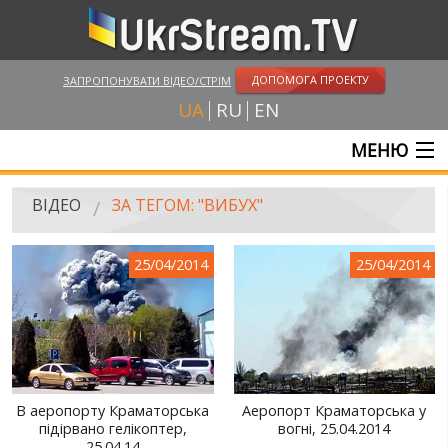
ДОПОМОГА ПРОЕКТУ
ЗАПРОПОНУВАТИ ВІДЕО/СТРІМ
UA
RU
EN
МЕНЮ
ГОЛОВНА
ВІДЕО
ЗА ТЕГОМ: "ВИБУХ"
ОНЛАЙН ТРАНСЛЯЦІЇ
25/04/2014
25/04/2014
ВІДЕО
UKRSTREAM.TV
ВІДЕО ЗМІ
АМАТОРСЬКЕ ВІДЕО
В аеропорту Краматорська
Аеропорт Краматорська у
підірвано гелікоптер,
вогні, 25.04.2014
ХУДОЖНІ ТА ДОКУМЕНТАЛЬНІ ПРОЕКТИ
25.04.14