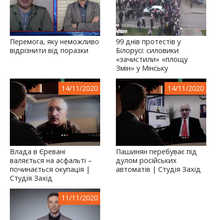
Перемога, яку неможливо
99 днів протестів у
відрізнити від поразки
Білорусі: силовики
«зачистили» «площу
Змін» у Мінську
14/11/2020
14/11/2020
Влада в Єревані
Пашинян перебуває під
валяється на асфальті –
дулом російських
починається окупація |
автоматів | Студія Захід
Студія Захід
11/11/2020