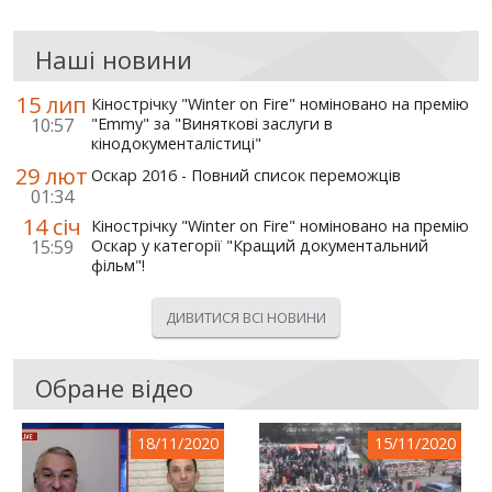
Наші новини
15 лип
Кінострічку "Winter on Fire" номіновано на премію
10:57
"Emmy" за "Виняткові заслуги в
кінодокументалістиці"
29 лют
Оскар 2016 - Повний список переможців
01:34
14 січ
Кінострічку "Winter on Fire" номіновано на премію
15:59
Оскар у категорії "Кращий документальний
фільм"!
ДИВИТИСЯ ВСІ НОВИНИ
Обране відео
18/11/2020
15/11/2020