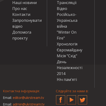
Наші новини
Трансляції
Про нас
Відео
Контакти
Російсько-
Запропонувати
Українська
відео
війна
Допомога
"Winter On
проекту
Fire"
Хронологія
Євромайдану
Місія "Схід"
День
Незалежності
2014
Ніч пам'яті
Контактна інформація:
Слідкуйте за нами в:
Email:
editor@ukrstream.tv
Facebook
YouTube
Twitter
Email:
admin@ukrstream.tv