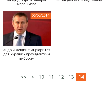
мера Києва
СВІТ ПРО УКРАЇНУ
ПУБЛІЧНІ ЛЮДИ
06/05/2014
РОСІЙСЬКО-УКРАЇНСЬКА ВІЙНА
"WINTER ON FIRE"
ХРОНОЛОГІЯ ЄВРОМАЙДАНУ
Андрій Дещиця: «Пріоритет
ПОСЛУГИ
для України - президентські
вибори»
ШУ
<<
<
10
11
12
13
14