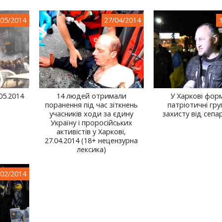
/05/2014
27/04/2014
05.2014
14 людей отримали
У Харкові фор
поранення під час зіткнень
патріотичні гр
учасників ходи за єдину
захисту від сепа
Україну і проросійських
активістів у Харкові,
27.04.2014 (18+ нецензурна
лексика)
/02/2014