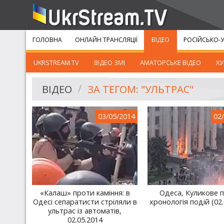
ГОЛОВНА
ОНЛАЙН ТРАНСЛЯЦІЇ
ВІДЕО
РОСІЙСЬКО-У
UKRSTREAM.TV
ВІДЕО ЗМІ
АМАТОРСЬКЕ ВІДЕО
ХУ
ВІДЕО
ЗА ТЕГОМ: "УЛЬТРАС"
03/05/2014
02
«Калаш» проти каміння: в
Одеса, Куликове п
Одесі сепаратисти стріляли в
хронологія подій (02.
ультрас із автоматів,
02.05.2014