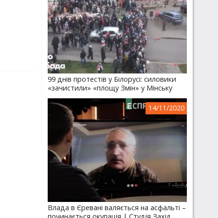
99 днів протестів у Білорусі: силовики
«зачистили» «площу Змін» у Мінську
14/11/2020
Влада в Єревані валяється на асфальті –
починається окупація | Студія Захід