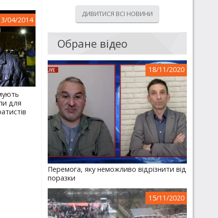
ДИВИТИСЯ ВСІ НОВИНИ
13/04/2014
Обране відео
18/11/2020
мують
упи для
ратистів
Перемога, яку неможливо відрізнити від
поразки
15/11/2020