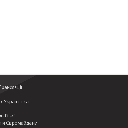
рансляції
о-Українська
n Fire"
гія Євромайдану