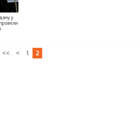
дану у
 провели
і
<<
<
1
2