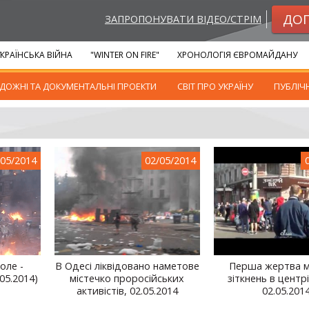
ДО
ЗАПРОПОНУВАТИ ВІДЕО/СТРІМ
КРАЇНСЬКА ВІЙНА
"WINTER ON FIRE"
ХРОНОЛОГІЯ ЄВРОМАЙДАНУ
ДОЖНІ ТА ДОКУМЕНТАЛЬНІ ПРОЕКТИ
СВІТ ПРО УКРАЇНУ
ПУБЛІЧ
/05/2014
02/05/2014
оле -
В Одесі ліквідовано наметове
Перша жертва 
05.2014)
містечко проросійських
зіткнень в центр
активістів, 02.05.2014
02.05.201