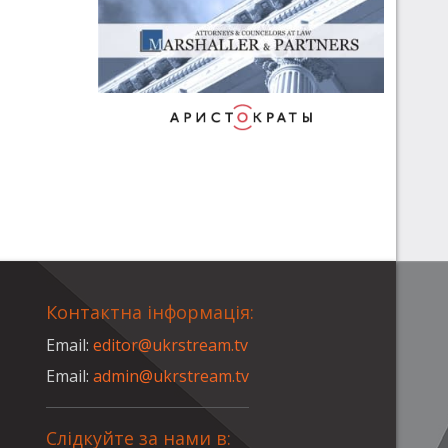
Контактна інформація:
Email:
editor@ukrstream.tv
Email:
admin@ukrstream.tv
Слідкуйте за нами в: