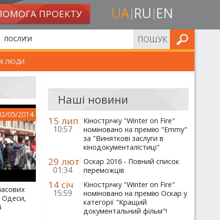
UA
RU
EN
ПОМОГА ПРОЕКТУ
ШУКАТИ
ПОСЛУГИ
НІ ЛЮДИ
Наші новини
02/05/2014
15 лип
Кінострічку "Winter on Fire"
10:57
номіновано на премію "Emmy"
за "Виняткові заслуги в
кінодокументалістиці"
29 лют
Оскар 2016 - Повний список
01:34
переможців
14 січ
Кінострічку "Winter on Fire"
масових
15:59
номіновано на премію Оскар у
і Одеси,
категорії "Кращий
4
документальний фільм"!