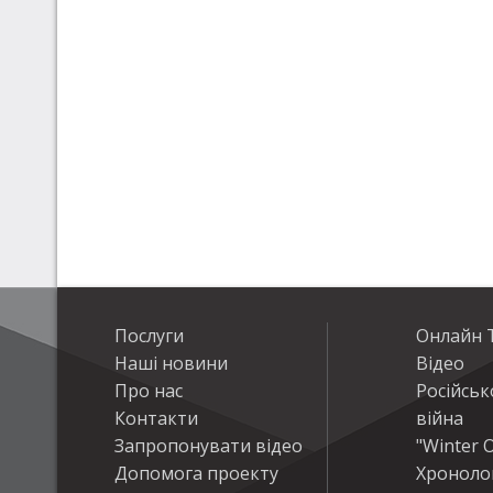
Послуги
Онлайн Т
Наші новини
Відео
Про нас
Російськ
Контакти
війна
Запропонувати відео
"Winter O
Допомога проекту
Хроноло