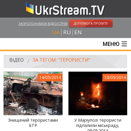
ДОПОМОГА ПРОЕКТУ
ЗАПРОПОНУВАТИ ВІДЕО/СТРІМ
UA
RU
EN
МЕНЮ
ГОЛОВНА
ВІДЕО
ЗА ТЕГОМ: "ТЕРОРИСТИ"
ОНЛАЙН ТРАНСЛЯЦІЇ
14/05/2014
10/05/2014
ВІДЕО
UKRSTREAM.TV
ВІДЕО ЗМІ
АМАТОРСЬКЕ ВІДЕО
Знищений терористами
У Маріуполі терористи
БТР
підпалили міськраду,
ХУДОЖНІ ТА ДОКУМЕНТАЛЬНІ ПРОЕКТИ
09.05.2014