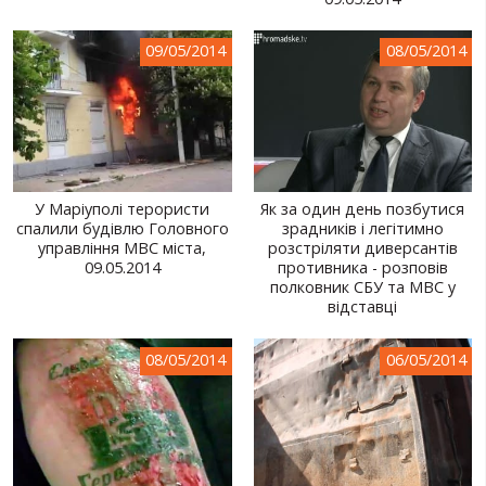
СВІТ ПРО УКРАЇНУ
09/05/2014
08/05/2014
ПУБЛІЧНІ ЛЮДИ
РОСІЙСЬКО-УКРАЇНСЬКА ВІЙНА
"WINTER ON FIRE"
ХРОНОЛОГІЯ ЄВРОМАЙДАНУ
У Маріуполі терористи
Як за один день позбутися
спалили будівлю Головного
зрадників і легітимно
ПОСЛУГИ
управління МВС міста,
розстріляти диверсантів
09.05.2014
противника - розповів
ШУ
полковник СБУ та МВС у
відставці
08/05/2014
06/05/2014