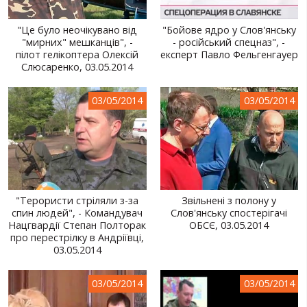
"Це було неочікувано від
"Бойове ядро у Слов'янську
"мирних" мешканців", -
- російський спецназ", -
пілот гелікоптера Олексій
експерт Павло Фельгенгауер
Слюсаренко, 03.05.2014
03/05/2014
03/05/2014
"Терористи стріляли з-за
Звільнені з полону у
спин людей", - Командувач
Слов'янську спостерігачі
Нацгвардії Степан Полторак
ОБСЄ, 03.05.2014
про перестрілку в Андріївці,
03.05.2014
03/05/2014
03/05/2014