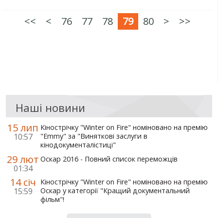
<<
<
76
77
78
79
80
>
>>
Наші новини
15 лип
Кінострічку "Winter on Fire" номіновано на премію
10:57
"Emmy" за "Виняткові заслуги в
кінодокументалістиці"
29 лют
Оскар 2016 - Повний список переможців
01:34
14 січ
Кінострічку "Winter on Fire" номіновано на премію
15:59
Оскар у категорії "Кращий документальний
фільм"!