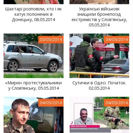
Шахтарі розповіли, хто і як
Українські військові
катує полонених в
знищили бронепоїзд
Донецьку, 08.05.2014
екстремістів у Слов'янську,
05.05.2014
05/05/2014
04/05/2014
«Мирні» протестувальники
Сутички в Одесі. Початок.
у Слов’янську, 05.05.2014
02.05.2014
04/05/2014
04/05/2014