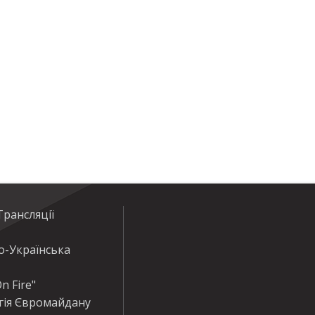
рансляції
о-Українська
n Fire"
гія Євромайдану