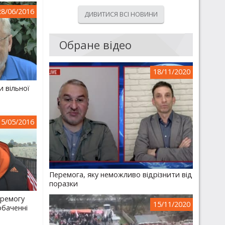
28/06/2016
ДИВИТИСЯ ВСІ НОВИНИ
Обране відео
18/11/2020
и вільної
15/05/2016
Перемога, яку неможливо відрізнити від
поразки
еремогу
15/11/2020
баченні