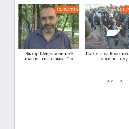
10/05/2016
07
Віктор Шендерович: «9
Протест на Болотній
травня - свято амнезії...»
роки по тому..
<<
<