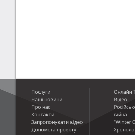
Послуги
Онлайн Т
Наші новини
Відео
Про нас
Російськ
Контакти
війна
Запропонувати відео
"Winter O
Допомога проекту
Хроноло