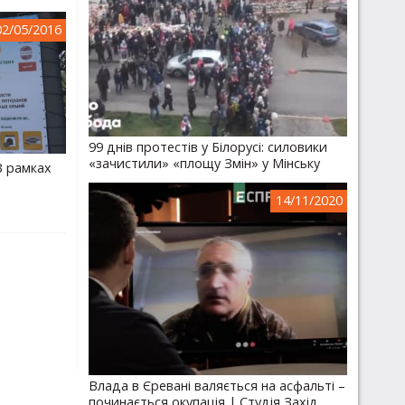
02/05/2016
99 днів протестів у Білорусі: силовики
«зачистили» «площу Змін» у Мінську
В рамках
14/11/2020
Влада в Єревані валяється на асфальті –
починається окупація | Студія Захід