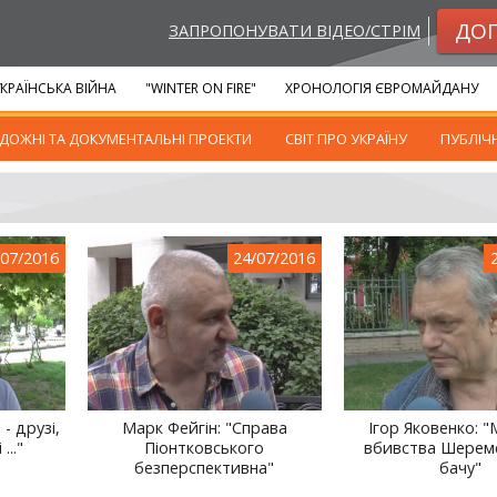
ДО
ЗАПРОПОНУВАТИ ВІДЕО/СТРІМ
КРАЇНСЬКА ВІЙНА
"WINTER ON FIRE"
ХРОНОЛОГІЯ ЄВРОМАЙДАНУ
ДОЖНІ ТА ДОКУМЕНТАЛЬНІ ПРОЕКТИ
СВІТ ПРО УКРАЇНУ
ПУБЛІЧ
/07/2016
24/07/2016
- друзі,
Марк Фейгін: "Справа
Ігор Яковенко: 
..."
Піонтковського
вбивства Шереме
безперспективна"
бачу"