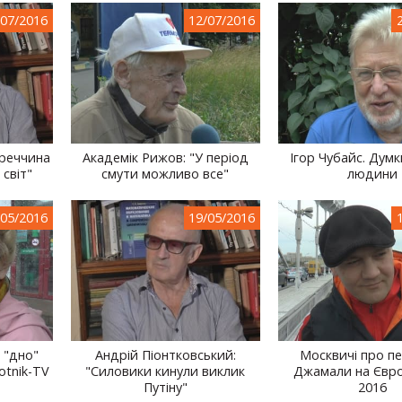
/07/2016
12/07/2016
уреччина
Академік Рижов: "У період
Ігор Чубайс. Думк
 світ"
смути можливо все"
людини
/05/2016
19/05/2016
 "дно"
Андрій Піонтковський:
Москвичі про п
otnik-TV
"Силовики кинули виклик
Джамали на Євро
Путіну"
2016