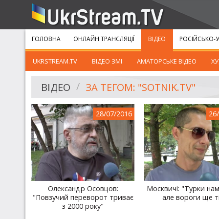
ГОЛОВНА
ОНЛАЙН ТРАНСЛЯЦІЇ
ВІДЕО
РОСІЙСЬКО-У
UKRSTREAM.TV
ВІДЕО ЗМІ
АМАТОРСЬКЕ ВІДЕО
ХУ
ВІДЕО
ЗА ТЕГОМ: "SOTNIK.TV"
28/07/2016
26
Олександр Осовцов:
Москвичі: "Турки нам 
"Повзучий переворот триває
але вороги ще ті 
з 2000 року"