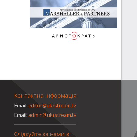
Контактна інформація:
Email:
editor@ukrstream.tv
Email:
admin@ukrstream.tv
Слідкуйте за нами в: