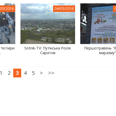
/05/2016
04/05/2016
. Чотири
Sotnik-TV: Путінська Росія.
Першотравень "
.
Саратов
маразму"
1
2
3
4
5
>
>>