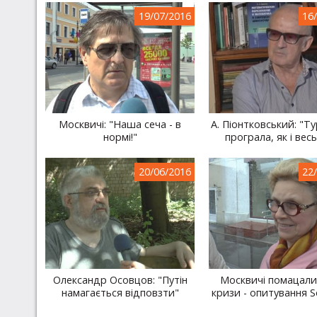
19/07/2016
16
Москвичі: "Наша сеча - в
А. Піонтковський: "Т
нормі!"
програла, як і весь
20/06/2016
22
Олександр Осовцов: "Путін
Москвичі помацали
намагається відповзти"
кризи - опитування S