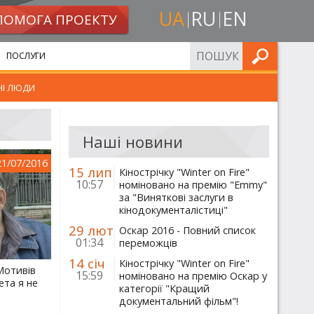
UA
RU
EN
ПОМОГА ПРОЕКТУ
ШУКАТИ
ПОСЛУГИ
НІ ЛЮДИ
Наші новини
21/07/2016
15 лип
Кінострічку "Winter on Fire"
10:57
номіновано на премію "Emmy"
за "Виняткові заслуги в
кінодокументалістиці"
29 лют
Оскар 2016 - Повний список
01:34
переможців
14 січ
Кінострічку "Winter on Fire"
"Мотивів
15:59
номіновано на премію Оскар у
та я не
категорії "Кращий
документальний фільм"!