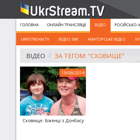
ГОЛОВНА
ОНЛАЙН ТРАНСЛЯЦІЇ
ВІДЕО
РОСІЙСЬКО-У
UKRSTREAM.TV
ВІДЕО ЗМІ
АМАТОРСЬКЕ ВІДЕО
ХУ
ВІДЕО
ЗА ТЕГОМ: "СХОВИЩЕ"
19/06/2014
Сховище. Біженці з Донбасу