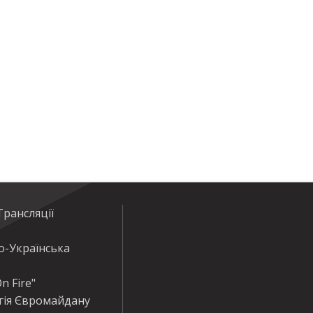
рансляції
о-Українська
n Fire"
гія Євромайдану