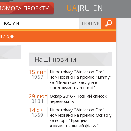
UA
RU
EN
ПОМОГА ПРОЕКТУ
ШУКАТИ
ПОСЛУГИ
НІ ЛЮДИ
Наші новини
15 лип
Кінострічку "Winter on Fire"
10:57
номіновано на премію "Emmy"
за "Виняткові заслуги в
кінодокументалістиці"
29 лют
Оскар 2016 - Повний список
01:34
переможців
14 січ
Кінострічку "Winter on Fire"
15:59
номіновано на премію Оскар у
категорії "Кращий
документальний фільм"!