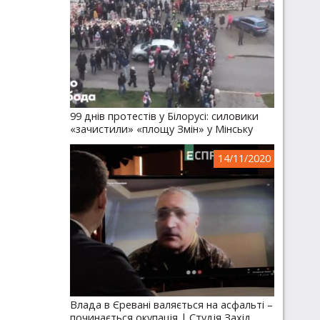
99 днів протестів у Білорусі: силовики
«зачистили» «площу Змін» у Мінську
14/11/2020
Влада в Єревані валяється на асфальті –
починається окупація | Студія Захід