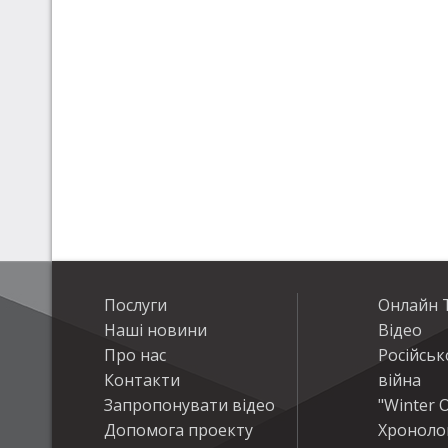
Послуги
Онлайн Т
Наші новини
Відео
Про нас
Російськ
Контакти
війна
Запропонувати відео
"Winter O
Допомога проекту
Хроноло