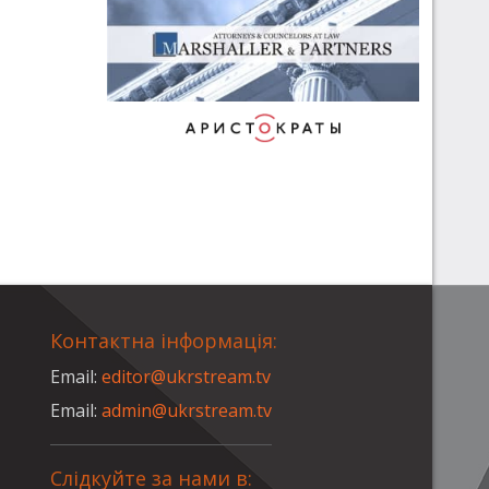
Контактна інформація:
Email:
editor@ukrstream.tv
Email:
admin@ukrstream.tv
Слідкуйте за нами в: