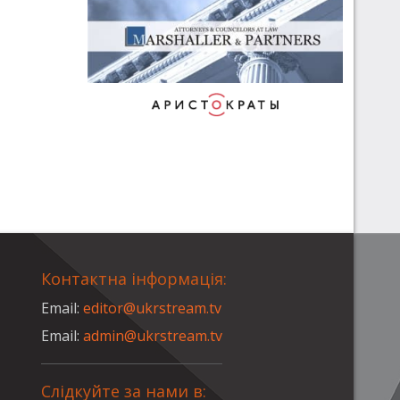
Контактна інформація:
Email:
editor@ukrstream.tv
Email:
admin@ukrstream.tv
Слідкуйте за нами в: