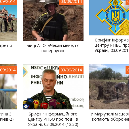
/09/2014
03/09/2014
Брифінг інформа
центру РНБО про
третій
Бійці АТО: «Чекай мене, і я
Україні, 03.09.201
повернуся»
/09/2014
03/09/2014
ина 3.
Брифінг інформаційного
У Маріуполі місцев
Київ-2»
центру РНБО про події в
копають оборонні
Україні, 03.09.2014 (12.30)