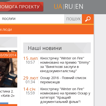
UA
RU
EN
ПОМОГА ПРОЕКТУ
ШУКАТИ
ПОСЛУГИ
НІ ЛЮДИ
Наші новини
03/09/2014
15 лип
Кінострічку "Winter on Fire"
10:57
номіновано на премію "Emmy"
за "Виняткові заслуги в
кінодокументалістиці"
29 лют
Оскар 2016 - Повний список
01:34
переможців
14 січ
Кінострічку "Winter on Fire"
стина 2.
15:59
номіновано на премію Оскар у
 «Київ-2»
категорії "Кращий
документальний фільм"!