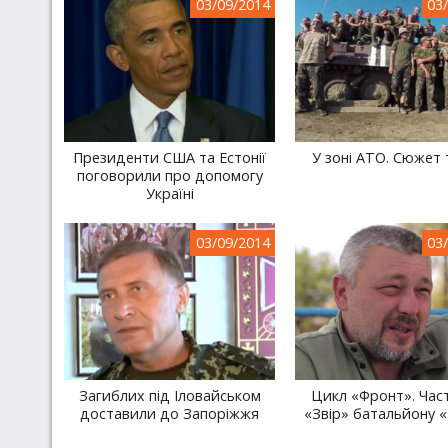
03/09/2014
03
Президенти США та Естонії
У зоні АТО. Сюжет 
поговорили про допомогу
Україні
03/09/2014
03
Загиблих під Іловайськом
Цикл «Фронт». Част
доставили до Запоріжжя
«Звір» батальйону «