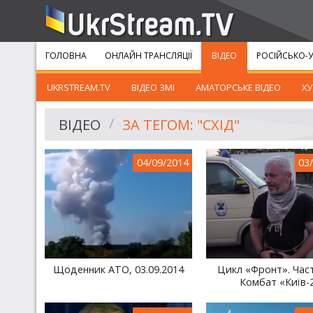
ГОЛОВНА
ОНЛАЙН ТРАНСЛЯЦІЇ
ВІДЕО
РОСІЙСЬКО-У
UKRSTREAM.TV
ВІДЕО ЗМІ
АМАТОРСЬКЕ ВІДЕО
ХУ
ВІДЕО
ЗА ТЕГОМ: "СХІД"
04/09/2014
03
Щоденник АТО, 03.09.2014
Цикл «Фронт». Част
Комбат «Київ-