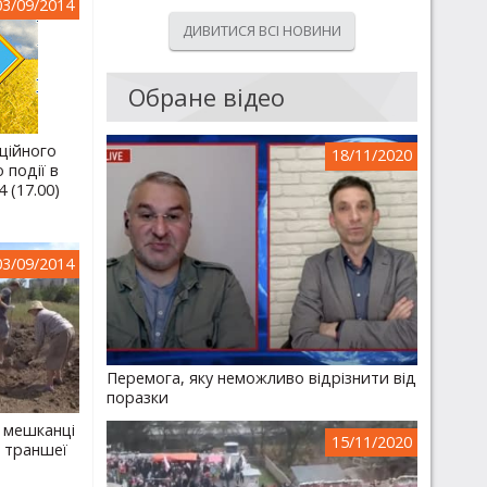
03/09/2014
ДИВИТИСЯ ВСІ НОВИНИ
Обране відео
ційного
18/11/2020
 події в
4 (17.00)
03/09/2014
Перемога, яку неможливо відрізнити від
поразки
і мешканці
15/11/2020
 траншеї