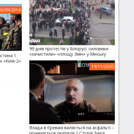
02/09/2014
99 днів протестів у Білорусі: силовики
«зачистили» «площу Змін» у Мінську
стина 1.
н «Київ-2»
14/11/2020
Влада в Єревані валяється на асфальті –
починається окупація | Студія Захід