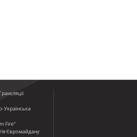
рансляції
о-Українська
n Fire"
гія Євромайдану