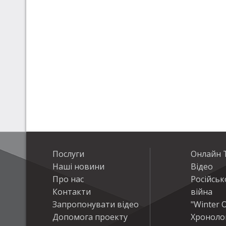
Послуги
Онлайн Т
Наші новини
Відео
Про нас
Російськ
Контакти
війна
Запропонувати відео
"Winter O
Допомога проекту
Хроноло