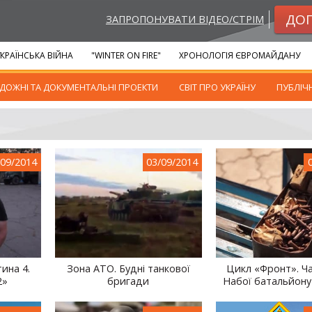
ДО
ЗАПРОПОНУВАТИ ВІДЕО/СТРІМ
КРАЇНСЬКА ВІЙНА
"WINTER ON FIRE"
ХРОНОЛОГІЯ ЄВРОМАЙДАНУ
ДОЖНІ ТА ДОКУМЕНТАЛЬНІ ПРОЕКТИ
СВІТ ПРО УКРАЇНУ
ПУБЛІЧ
/09/2014
03/09/2014
ина 4.
Зона АТО. Будні танкової
Цикл «Фронт». Ча
2»
бригади
Набої батальйону