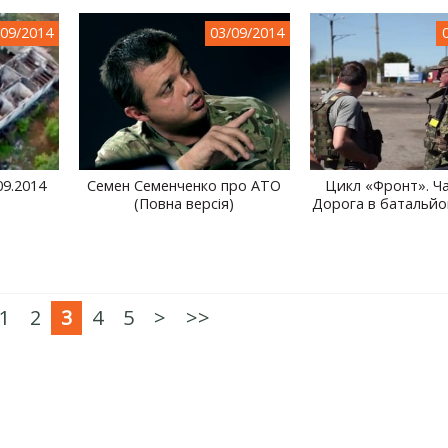
/09/2014
03/09/2014
9.2014
Семен Семенченко про АТО
Цикл «Фронт». Ча
(Повна версія)
Дорога в батальйо
1
2
3
4
5
>
>>