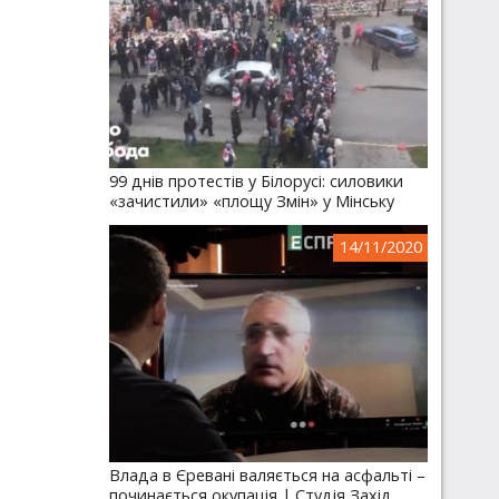
99 днів протестів у Білорусі: силовики
«зачистили» «площу Змін» у Мінську
14/11/2020
Влада в Єревані валяється на асфальті –
починається окупація | Студія Захід