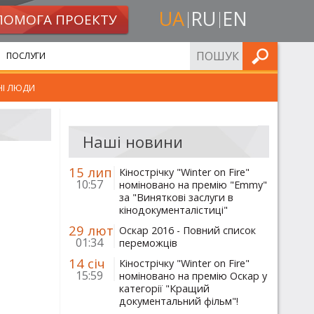
UA
RU
EN
ПОМОГА ПРОЕКТУ
ШУКАТИ
ПОСЛУГИ
НІ ЛЮДИ
Наші новини
15 лип
Кінострічку "Winter on Fire"
10:57
номіновано на премію "Emmy"
за "Виняткові заслуги в
кінодокументалістиці"
29 лют
Оскар 2016 - Повний список
01:34
переможців
14 січ
Кінострічку "Winter on Fire"
15:59
номіновано на премію Оскар у
категорії "Кращий
документальний фільм"!