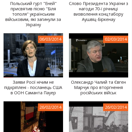
Польський гурт "Еней"
Слово Президента України з
присвятив пісню "Біля
нагоди 70-ї річниці
тополя" українським
визволення концтабору
військовим, які загинули за
Аушвіц-Біркенау
Україну
06/03/2014
02/03/2014
Заяви Росії нічим не
Олександр Чалий та Євген
підкріплені - посланець США
Марчук про вторгнення
в ООН Саманта Пауер
російських військ
26/02/2014
26/02/2014