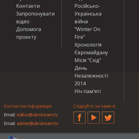
Контакти
Російсько-
Запропонувати
Українська
відео
війна
Допомога
"Winter On
проекту
Fire"
Хронологія
Євромайдану
Місія "Схід"
День
Незалежності
2014
Ніч пам'яті
Контактна інформація:
Слідкуйте за нами в:
Email:
editor@ukrstream.tv
Facebook
YouTube
Twitter
Email:
admin@ukrstream.tv