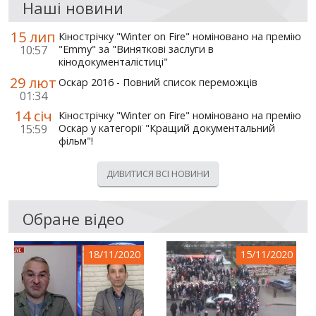
Наші новини
15 лип
Кінострічку "Winter on Fire" номіновано на премію
10:57
"Emmy" за "Виняткові заслуги в
кінодокументалістиці"
29 лют
Оскар 2016 - Повний список переможців
01:34
14 січ
Кінострічку "Winter on Fire" номіновано на премію
15:59
Оскар у категорії "Кращий документальний
фільм"!
ДИВИТИСЯ ВСІ НОВИНИ
Обране відео
18/11/2020
15/11/2020