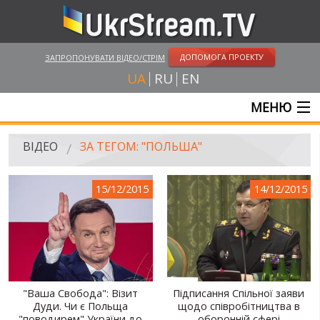
ДОПОМОГА ПРОЕКТУ
ЗАПРОПОНУВАТИ ВІДЕО/СТРІМ
UA
RU
EN
МЕНЮ
ГОЛОВНА
ВІДЕО
ЗА ТЕГОМ: "ПОЛЬША"
ОНЛАЙН ТРАНСЛЯЦІЇ
15/12/2015
14/12/2015
ВІДЕО
UKRSTREAM.TV
ВІДЕО ЗМІ
АМАТОРСЬКЕ ВІДЕО
"Ваша Свобода": Візит
Підписання Спільної заяви
Дуди. Чи є Польща
щодо співробітництва в
ХУДОЖНІ ТА ДОКУМЕНТАЛЬНІ ПРОЕКТИ
"поводирем" України до
оборонній сфері