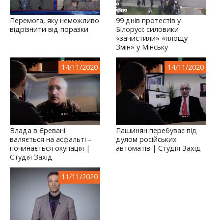
Перемога, яку неможливо
99 днів протестів у
відрізнити від поразки
Білорусі: силовики
«зачистили» «площу
Змін» у Мінську
14/11/2020
14/11/2020
Влада в Єревані
Пашинян перебуває під
валяється на асфальті –
дулом російських
починається окупація |
автоматів | Студія Захід
Студія Захід
11/11/2020