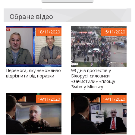
Обране відео
18/11/2020
15/11/2020
Перемога, яку неможливо
99 днів протестів у
відрізнити від поразки
Білорусі: силовики
«зачистили» «площу
Змін» у Мінську
14/11/2020
14/11/2020