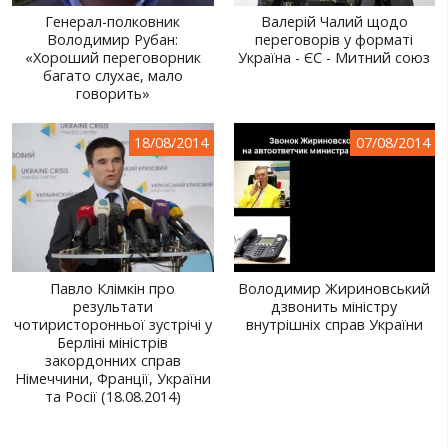
Генерал-полковник
Валерій Чалий щодо
Володимир Рубан:
переговорів у форматі
«Хороший переговорник
Україна - ЄС - Митний союз
багато слухає, мало
говорить»
18/08/2014
07/08/2014
Павло Клімкін про
Володимир Жириновський
результати
дзвонить міністру
чотиристоронньої зустрічі у
внутрішніх справ України
Берліні міністрів
закордонних справ
Німеччини, Франції, України
та Росії (18.08.2014)