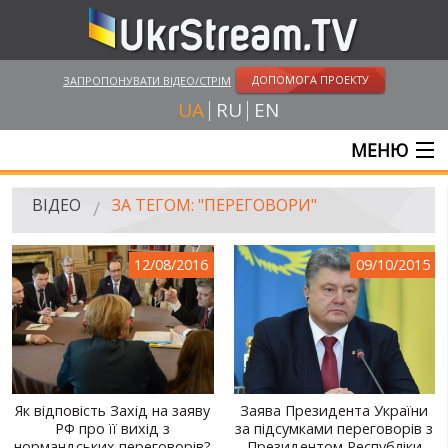
ДОПОМОГА ПРОЕКТУ
ЗАПРОПОНУВАТИ ВІДЕО/СТРІМ
UA
RU
EN
МЕНЮ
ГОЛОВНА
ВІДЕО
ЗА ТЕГОМ: "ПЕРЕГОВОРИ"
ОНЛАЙН ТРАНСЛЯЦІЇ
12/08/2016
09/10/2015
ВІДЕО
UKRSTREAM.TV
ВІДЕО ЗМІ
АМАТОРСЬКЕ ВІДЕО
Як відповість Захід на заяву
Заява Президента України
РФ про її вихід з
за підсумками переговорів з
ХУДОЖНІ ТА ДОКУМЕНТАЛЬНІ ПРОЕКТИ
нормандських переговорів?
Президентом Республіки