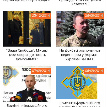
Казахстан
СВІТ ПРО УКРАЇНУ
ПУБЛІЧНІ ЛЮДИ
25/12/2014
26/09/2014
РОСІЙСЬКО-УКРАЇНСЬКА ВІЙНА
"WINTER ON FIRE"
ХРОНОЛОГІЯ ЄВРОМАЙДАНУ
"Ваша Свобода": Мінські
На Донбасі розпочались
ПОСЛУГИ
переговори: до чогось
переговори у форматі
домовилися?
Україна-РФ-ОБСЄ
ШУ
07/09/2014
06/09/2014
Брифінг інформаційного
Брифінг інформаційного