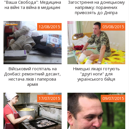
"Ваша Свобода": Медицина
Загострення на донецькому
на війні та війна в медицині
напрямку: поранених
привозять до Дніпра
12/08/2015
05/08/2015
Військовий госпіталь на
Німецькі лікарі готують
Донбасі: ремонтний десант,
"другі ноги" для
нестача ліків і паперова
українського бійця
армія
17/07/2015
09/07/2015