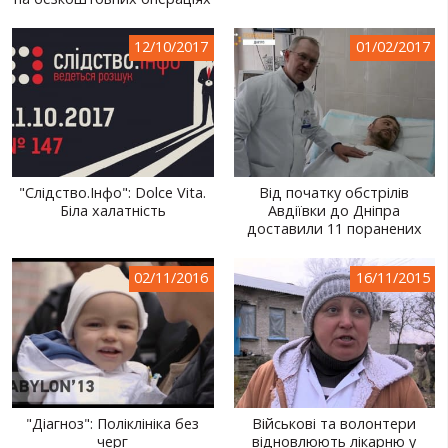
СВІТ ПРО УКРАЇНУ
12/10/2017
01/02/2017
ПУБЛІЧНІ ЛЮДИ
РОСІЙСЬКО-УКРАЇНСЬКА ВІЙНА
"WINTER ON FIRE"
ХРОНОЛОГІЯ ЄВРОМАЙДАНУ
"Слідство.Інфо": Dolce Vita.
Від початку обстрілів
Біла халатність
Авдіївки до Дніпра
ПОСЛУГИ
доставили 11 поранених
ШУ
02/11/2016
16/11/2015
"Діагноз": Поліклініка без
Військові та волонтери
черг
відновлюють лікарню у