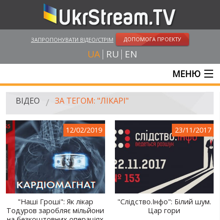
ДОПОМОГА ПРОЕКТУ
ЗАПРОПОНУВАТИ ВІДЕО/СТРІМ
UA
RU
EN
МЕНЮ
ГОЛОВНА
ВІДЕО
ЗА ТЕГОМ: "ЛІКАРІ"
ОНЛАЙН ТРАНСЛЯЦІЇ
12/02/2019
23/11/2017
ВІДЕО
UKRSTREAM.TV
ВІДЕО ЗМІ
АМАТОРСЬКЕ ВІДЕО
"Наші Гроші": Як лікар
"Слідство.Інфо": Білий шум.
Тодуров заробляє мільйони
Цар гори
ХУДОЖНІ ТА ДОКУМЕНТАЛЬНІ ПРОЕКТИ
на безкоштовних операціях