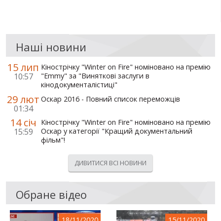
Наші новини
15 лип
Кінострічку "Winter on Fire" номіновано на премію
10:57
"Emmy" за "Виняткові заслуги в
кінодокументалістиці"
29 лют
Оскар 2016 - Повний список переможців
01:34
14 січ
Кінострічку "Winter on Fire" номіновано на премію
15:59
Оскар у категорії "Кращий документальний
фільм"!
ДИВИТИСЯ ВСІ НОВИНИ
Обране відео
18/11/2020
15/11/2020