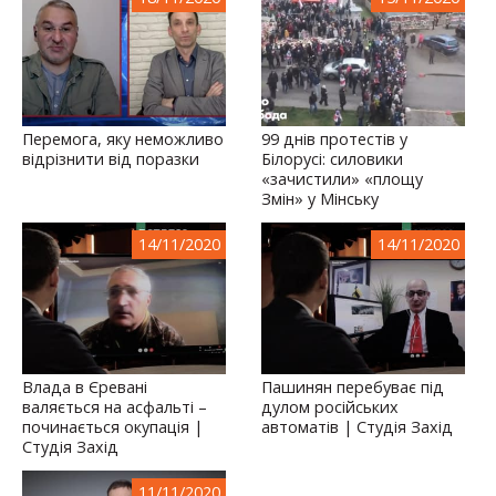
Перемога, яку неможливо
99 днів протестів у
відрізнити від поразки
Білорусі: силовики
«зачистили» «площу
Змін» у Мінську
14/11/2020
14/11/2020
Влада в Єревані
Пашинян перебуває під
валяється на асфальті –
дулом російських
починається окупація |
автоматів | Студія Захід
Студія Захід
11/11/2020