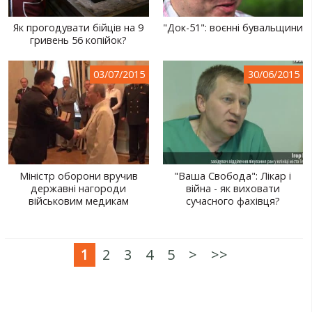
Як прогодувати бійців на 9
"Док-51": воєнні бувальщини
гривень 56 копійок?
03/07/2015
30/06/2015
Міністр оборони вручив
"Ваша Свобода": Лікар і
державні нагороди
війна - як виховати
військовим медикам
сучасного фахівця?
1
2
3
4
5
>
>>