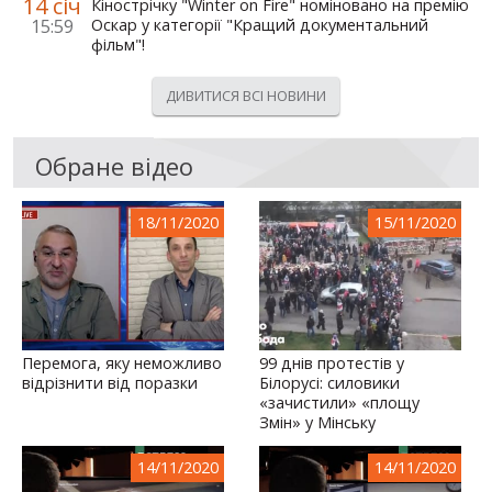
14 січ
Кінострічку "Winter on Fire" номіновано на премію
15:59
Оскар у категорії "Кращий документальний
фільм"!
ДИВИТИСЯ ВСІ НОВИНИ
Обране відео
18/11/2020
15/11/2020
Перемога, яку неможливо
99 днів протестів у
відрізнити від поразки
Білорусі: силовики
«зачистили» «площу
Змін» у Мінську
14/11/2020
14/11/2020