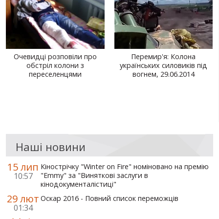
Очевидці розповіли про
Перемир'я: Колона
обстріл колони з
українських силовиків під
переселенцями
вогнем, 29.06.2014
Наші новини
15 лип
Кінострічку "Winter on Fire" номіновано на премію
10:57
"Emmy" за "Виняткові заслуги в
кінодокументалістиці"
29 лют
Оскар 2016 - Повний список переможців
01:34