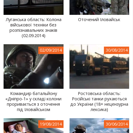
Луганська область: Колона
Оточений Іловайськ
військової техніки без
розпізнавальних знаків
(02.09.2014)
02/09/2014
30/08/2014
Командир батальйону
Ростовська область:
«Дніпро-1» у складі колони
Російські танки рухаються
проривається з оточення
до України (18+ нецензурна
під Іловайськом
лексика)
19/08/2014
30/06/2014