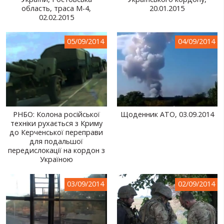
область, траса М-4,
20.01.2015
СВІТ ПРО УКРАЇНУ
02.02.2015
ПУБЛІЧНІ ЛЮДИ
05/09/2014
04/09/2014
РОСІЙСЬКО-УКРАЇНСЬКА ВІЙНА
"WINTER ON FIRE"
ХРОНОЛОГІЯ ЄВРОМАЙДАНУ
ПОСЛУГИ
РНБО: Колона російської
Щоденник АТО, 03.09.2014
техніки рухається з Криму
ШУ
до Керченської переправи
для подальшої
передислокації на кордон з
Україною
03/09/2014
02/09/2014