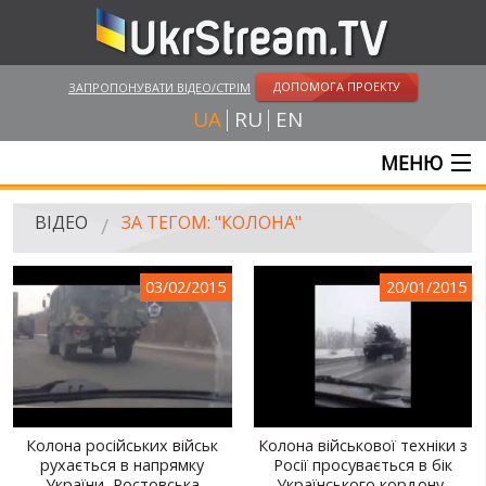
ДОПОМОГА ПРОЕКТУ
ЗАПРОПОНУВАТИ ВІДЕО/СТРІМ
UA
RU
EN
МЕНЮ
ГОЛОВНА
ВІДЕО
ЗА ТЕГОМ: "КОЛОНА"
ОНЛАЙН ТРАНСЛЯЦІЇ
03/02/2015
20/01/2015
ВІДЕО
UKRSTREAM.TV
ВІДЕО ЗМІ
АМАТОРСЬКЕ ВІДЕО
Колона російських військ
Колона військової техніки з
рухається в напрямку
Росії просувається в бік
ХУДОЖНІ ТА ДОКУМЕНТАЛЬНІ ПРОЕКТИ
України, Ростовська
Українського кордону,